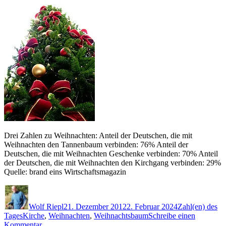
Drei Zahlen zu Weihnachten: Anteil der Deutschen, die mit
Weihnachten den Tannenbaum verbinden: 76% Anteil der
Deutschen, die mit Weihnachten Geschenke verbinden: 70% Anteil
der Deutschen, die mit Weihnachten den Kirchgang verbinden: 29%
Quelle: brand eins Wirtschaftsmagazin
Autor
Veröffentlicht
Kategorien
am
Wolf Riepl
21. Dezember 2012
2. Februar 2024
Zahl(en) des
Schlagwörter
Tages
Kirche
,
Weihnachten
,
Weihnachtsbaum
Schreibe einen
zu
Kommentar