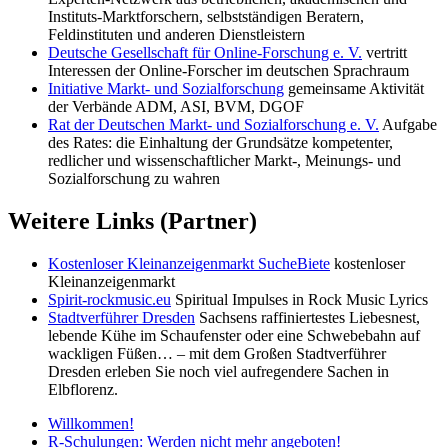
Instituts-Marktforschern, selbstständigen Beratern,
Feldinstituten und anderen Dienstleistern
Deutsche Gesellschaft für Online-Forschung e. V.
vertritt
Interessen der Online-Forscher im deutschen Sprachraum
Initiative Markt- und Sozialforschung
gemeinsame Aktivität
der Verbände ADM, ASI, BVM, DGOF
Rat der Deutschen Markt- und Sozialforschung e. V.
Aufgabe
des Rates: die Einhaltung der Grundsätze kompetenter,
redlicher und wissenschaftlicher Markt-, Meinungs- und
Sozialforschung zu wahren
Weitere Links (Partner)
Kostenloser Kleinanzeigenmarkt SucheBiete
kostenloser
Kleinanzeigenmarkt
Spirit-rockmusic.eu
Spiritual Impulses in Rock Music Lyrics
Stadtverführer Dresden
Sachsens raffiniertestes Liebesnest,
lebende Kühe im Schaufenster oder eine Schwebebahn auf
wackligen Füßen… – mit dem Großen Stadtverführer
Dresden erleben Sie noch viel aufregendere Sachen in
Elbflorenz.
Willkommen!
R-Schulungen: Werden nicht mehr angeboten!