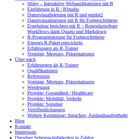
Shiny – Interaktive Webapplikationen mit R
Einführung in R / RStudio
Datenvisualisierung mit R und ggplot2
Datenvisualisierung mit R für Fortgeschrittene
Ergebnisse berichten mit R – Reproduzierbare
Workflows dank Quarto und Markdown
R-Programmierung für Fortgeschrittene
Eigenes R-Paket entwickeln
Erfahrungen als R-Trainer
Vorträge, Meetups, Präsentationen
Über mich
Erfahrungen als R-Trainer
Qualifikationen
Referenzen
Vorträge, Meetups, Präsentationen
Werdegang
Projekte: Gesundheit / Healthcare
Projekte: Mobilität, Verkehr
Projekte: Sonstige
Veröffentlichungen
Weitere Kenntnisse: Sprachen, Auslandsaufenthalte
Blog
Kontakt
Impressum
Dresdner Sehenswürdigkeiten in Zahlen