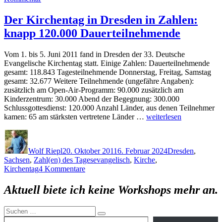
Weihnachten
Der Kirchentag in Dresden in Zahlen:
knapp 120.000 Dauerteilnehmende
Vom 1. bis 5. Juni 2011 fand in Dresden der 33. Deutsche
Evangelische Kirchentag statt. Einige Zahlen: Dauerteilnehmende
gesamt: 118.843 Tagesteilnehmende Donnerstag, Freitag, Samstag
gesamt: 32.677 Weitere Teilnehmende (ungefähre Angaben):
zusätzlich am Open-Air-Programm: 90.000 zusätzlich am
Kinderzentrum: 30.000 Abend der Begegnung: 300.000
Schlussgottesdienst: 120.000 Anzahl Länder, aus denen Teilnehmer
„Der
kamen: 65 am stärksten vertretene Länder …
weiterlesen
Kirchentag
Autor
Veröffentlicht
Kategorien
in
am
Dresden
Wolf Riepl
20. Oktober 2011
6. Februar 2024
Dresden
,
in
Schlagwörter
Sachsen
,
Zahl(en) des Tages
evangelisch
,
Kirche
,
Zahlen:
zu
Kirchentag
4 Kommentare
knapp
Der
120.000
Kirchentag
Aktuell biete ich keine Workshops mehr an.
Dauerteilnehmende“
in
Dresden
Suchen
in
Gib deine E-Mail-Adresse ein ...
Suchen
nach:
Zahlen: