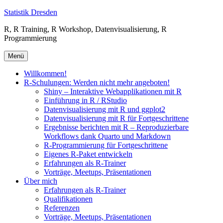
Zum
Statistik Dresden
Inhalt
R, R Training, R Workshop, Datenvisualisierung, R
springen
Programmierung
Menü
Willkommen!
R-Schulungen: Werden nicht mehr angeboten!
Shiny – Interaktive Webapplikationen mit R
Einführung in R / RStudio
Datenvisualisierung mit R und ggplot2
Datenvisualisierung mit R für Fortgeschrittene
Ergebnisse berichten mit R – Reproduzierbare
Workflows dank Quarto und Markdown
R-Programmierung für Fortgeschrittene
Eigenes R-Paket entwickeln
Erfahrungen als R-Trainer
Vorträge, Meetups, Präsentationen
Über mich
Erfahrungen als R-Trainer
Qualifikationen
Referenzen
Vorträge, Meetups, Präsentationen