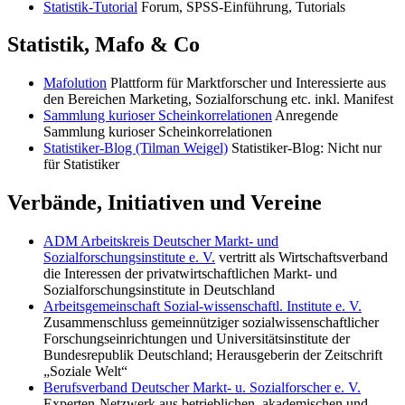
Statistik-Tutorial
Forum, SPSS-Einführung, Tutorials
Statistik, Mafo & Co
Mafolution
Plattform für Marktforscher und Interessierte aus
den Bereichen Marketing, Sozialforschung etc. inkl. Manifest
Sammlung kurioser Scheinkorrelationen
Anregende
Sammlung kurioser Scheinkorrelationen
Statistiker-Blog (Tilman Weigel)
Statistiker-Blog: Nicht nur
für Statistiker
Verbände, Initiativen und Vereine
ADM Arbeitskreis Deutscher Markt- und
Sozialforschungsinstitute e. V.
vertritt als Wirtschaftsverband
die Interessen der privatwirtschaftlichen Markt- und
Sozialforschungsinstitute in Deutschland
Arbeitsgemeinschaft Sozial-wissenschaftl. Institute e. V.
Zusammenschluss gemeinnütziger sozialwissenschaftlicher
Forschungseinrichtungen und Universitätsinstitute der
Bundesrepublik Deutschland; Herausgeberin der Zeitschrift
„Soziale Welt“
Berufsverband Deutscher Markt- u. Sozialforscher e. V.
Experten-Netzwerk aus betrieblichen, akademischen und