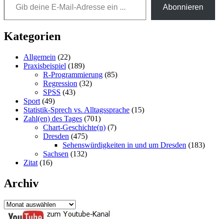
Abonnieren
knapp
120.000
Dauerteilnehmende
Kategorien
Allgemein
(22)
Praxisbeispiel
(189)
R-Programmierung
(85)
Regression
(32)
SPSS
(43)
Sport
(49)
Statistik-Sprech vs. Alltagssprache
(15)
Zahl(en) des Tages
(701)
Chart-Geschichte(n)
(7)
Dresden
(475)
Sehenswürdigkeiten in und um Dresden
(183)
Sachsen
(132)
Zitat
(16)
Archiv
Archiv