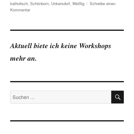
katholisch
,
Schönborn
,
Unkersdorf
,
Weißig
Schreibe einen
zu
Kommentar
Einige
Zahlen
&
Fakten
zu
Aktuell biete ich keine Workshops
Dresdens
Friedhöfen
mehr an.
SU
Suchen
nach: