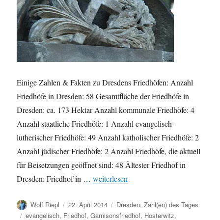
Einige Zahlen & Fakten zu Dresdens Friedhöfen: Anzahl
Friedhöfe in Dresden: 58 Gesamtfläche der Friedhöfe in
Dresden: ca. 173 Hektar Anzahl kommunale Friedhöfe: 4
Anzahl staatliche Friedhöfe: 1 Anzahl evangelisch-
lutherischer Friedhöfe: 49 Anzahl katholischer Friedhöfe: 2
Anzahl jüdischer Friedhöfe: 2 Anzahl Friedhöfe, die aktuell
für Beisetzungen geöffnet sind: 48 Ältester Friedhof in
„Einige Zahlen & Fakten zu Dresdens Fr
Dresden: Friedhof in …
weiterlesen
Autor
Veröffentlicht
Kategorien
Wolf Riepl
22. April 2014
Dresden
,
Zahl(en) des Tages
am
Schlagwörter
evangelisch
,
Friedhof
,
Garnisonsfriedhof
,
Hosterwitz
,