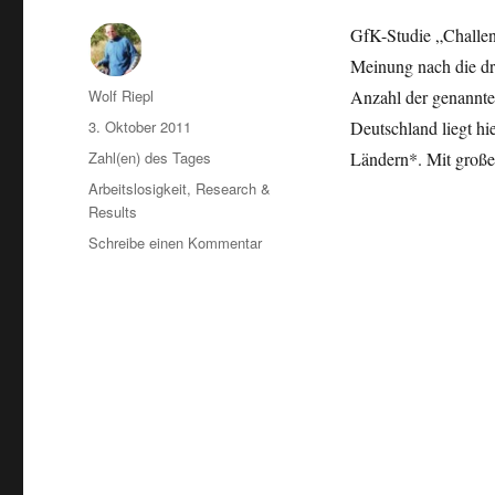
GfK-Studie „Challen
Meinung nach die dr
Autor
Wolf Riepl
Anzahl der genannte
Veröffentlicht
3. Oktober 2011
Deutschland liegt hi
am
Kategorien
Zahl(en) des Tages
Ländern*. Mit große
Schlagwörter
Arbeitslosigkeit
,
Research &
Results
zu
Schreibe einen Kommentar
Deutscher
Pessimismus