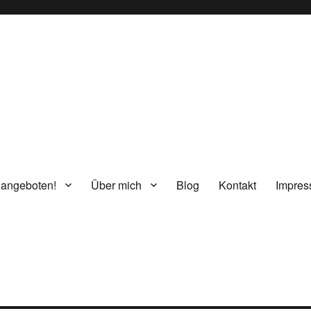
g
 angeboten!
Über mich
Blog
Kontakt
Impre