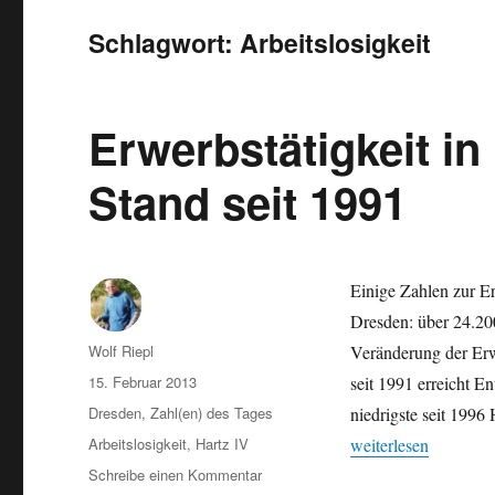
Schlagwort:
Arbeitslosigkeit
Erwerbstätigkeit i
Stand seit 1991
Einige Zahlen zur Er
Dresden: über 24.200
Autor
Wolf Riepl
Veränderung der Erw
Veröffentlicht
15. Februar 2013
seit 1991 erreicht E
am
Kategorien
Dresden
,
Zahl(en) des Tages
niedrigste seit 199
Schlagwörter
„Erwerbstätigkeit in
Arbeitslosigkeit
,
Hartz IV
weiterlesen
zu
Schreibe einen Kommentar