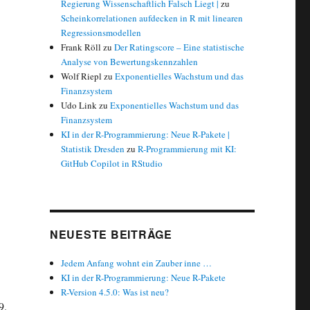
Regierung Wissenschaftlich Falsch Liegt |
zu
Scheinkorrelationen aufdecken in R mit linearen
Regressionsmodellen
Frank Röll
zu
Der Ratingscore – Eine statistische
Analyse von Bewertungskennzahlen
Wolf Riepl
zu
Exponentielles Wachstum und das
Finanzsystem
Udo Link
zu
Exponentielles Wachstum und das
Finanzsystem
KI in der R-Programmierung: Neue R-Pakete |
Statistik Dresden
zu
R-Programmierung mit KI:
GitHub Copilot in RStudio
NEUESTE BEITRÄGE
Jedem Anfang wohnt ein Zauber inne …
KI in der R-Programmierung: Neue R-Pakete
R-Version 4.5.0: Was ist neu?
9.