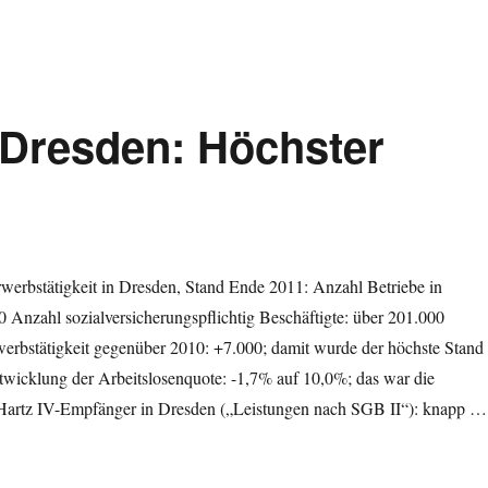
n Dresden: Höchster
werbstätigkeit in Dresden, Stand Ende 2011: Anzahl Betriebe in
 Anzahl sozialversicherungspflichtig Beschäftigte: über 201.000
erbstätigkeit gegenüber 2010: +7.000; damit wurde der höchste Stand
ntwicklung der Arbeitslosenquote: -1,7% auf 10,0%; das war die
6 Hartz IV-Empfänger in Dresden („Leistungen nach SGB II“): knapp …
 Dresden: Höchster Stand seit 1991“