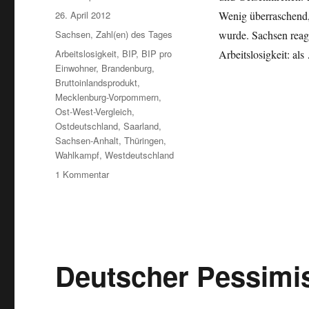
Veröffentlicht
26. April 2012
Wenig überraschend,
am
Kategorien
Sachsen
,
Zahl(en) des Tages
wurde. Sachsen reagie
Schlagwörter
Arbeitslosigkeit
,
BIP
,
BIP pro
Arbeitslosigkeit: al
Einwohner
,
Brandenburg
,
Bruttoinlandsprodukt
,
Mecklenburg-Vorpommern
,
Ost-West-Vergleich
,
Ostdeutschland
,
Saarland
,
Sachsen-Anhalt
,
Thüringen
,
Wahlkampf
,
Westdeutschland
zu
1 Kommentar
Einige
Wirtschaftsdaten
zum
Ost-
West-
Vergleich
Deutscher Pessim