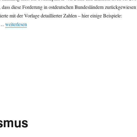
 dass diese Forderung in ostdeutschen Bundesländern zurückgewiesen
rte mit der Vorlage detaillierter Zahlen – hier einige Beispiele:
„Einige Wirtschaftsdaten zum Ost-West-Vergleich“
s …
weiterlesen
ismus