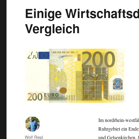
im
Einige Wirtschafts
Vergleich
Vergleich
Im nordrhein-westfä
Ruhrgebiet ein Ende
Autor
Wolf Riepl
und Gelsenkirchen. 