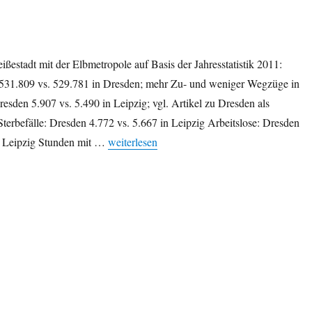
ißestadt mit der Elbmetropole auf Basis der Jahresstatistik 2011:
531.809 vs. 529.781 in Dresden; mehr Zu- und weniger Wegzüge in
esden 5.907 vs. 5.490 in Leipzig; vgl. Artikel zu Dresden als
terbefälle: Dresden 4.772 vs. 5.667 in Leipzig Arbeitslose: Dresden
„Jahresstatistik 2011: Leipzig und Dresden im
n Leipzig Stunden mit …
weiterlesen