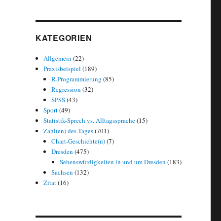
KATEGORIEN
Allgemein
(22)
Praxisbeispiel
(189)
R-Programmierung
(85)
Regression
(32)
SPSS
(43)
Sport
(49)
Statistik-Sprech vs. Alltagssprache
(15)
Zahl(en) des Tages
(701)
Chart-Geschichte(n)
(7)
Dresden
(475)
Sehenswürdigkeiten in und um Dresden
(183)
Sachsen
(132)
Zitat
(16)