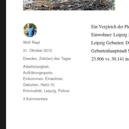
Ein Vergleich der Ple
Einwohner: Leipzig 
Autor
Wolf Riepl
Leipzig Geburten: Dr
Veröffentlicht
31. Oktober 2012
Geburtenhauptstadt S
am
Kategorien
Dresden
,
Zahl(en) des Tages
23.906 vs. 30.141 i
Schlagwörter
Arbeitslosigkeit
,
Aufklärungsquote
,
Einkommen
,
Einwohner
,
Geburten
,
Hartz IV
,
Kriminalität
,
Leipzig
,
Polizei
zu
3 Kommentare
Jahresstatistik
2011:
Leipzig
und
Dresden