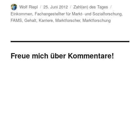
Autor
Veröffentlicht
Kategorien
Schlagwörter
Wolf Riepl
25. Juni 2012
Zahl(en) des Tages
am
Einkommen
,
Fachangestellter für Markt- und Sozialforschung
,
FAMS
,
Gehalt
,
Karriere
,
Marktforscher
,
Marktforschung
Freue mich über Kommentare!