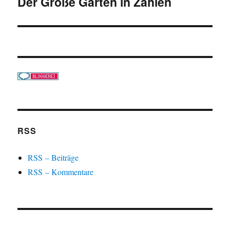
Der Große Garten in Zahlen
Nächster
Beitrag:
RSS
RSS – Beiträge
RSS – Kommentare