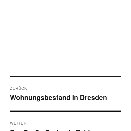
Beitragsnavigation
ZURÜCK
Wohnungsbestand in Dresden
Vorheriger
Beitrag:
WEITER