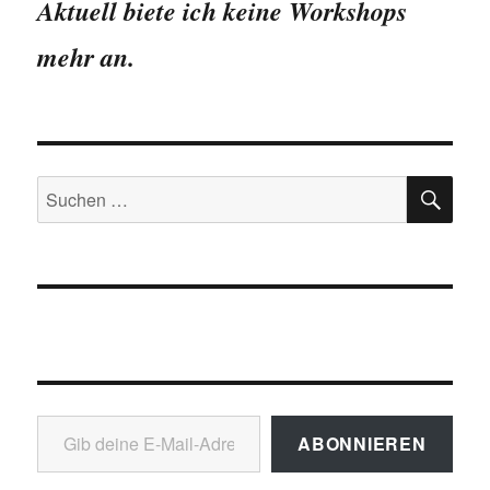
Aktuell biete ich keine Workshops
mehr an.
SU
Suchen
nach:
Gib deine E-Mail-Adresse ein ...
ABONNIEREN