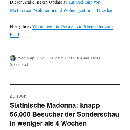
Dieser Artikel ist ein Update zu
Entwicklung von
Mietpreisen, Wohnraum und Wohneigentum in Dresden
.
Hier gibt es
Wohnungen in Dresden zur Miete oder zum
Kauf
.
Autor
Veröffentlicht
Kategorien
Schlagwörter
Wolf Riepl
24. Juni 2012
Zahl(en) des Tages
am
Sponsored
Beitragsnavigation
ZURÜCK
Sixtinische Madonna: knapp
Vorheriger
56.000 Besucher der Sonderschau
Beitrag:
in weniger als 4 Wochen