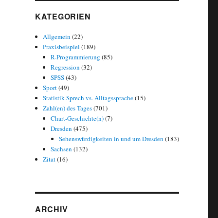
KATEGORIEN
Allgemein
(22)
Praxisbeispiel
(189)
R-Programmierung
(85)
Regression
(32)
SPSS
(43)
Sport
(49)
Statistik-Sprech vs. Alltagssprache
(15)
Zahl(en) des Tages
(701)
Chart-Geschichte(n)
(7)
Dresden
(475)
Sehenswürdigkeiten in und um Dresden
(183)
Sachsen
(132)
Zitat
(16)
ARCHIV