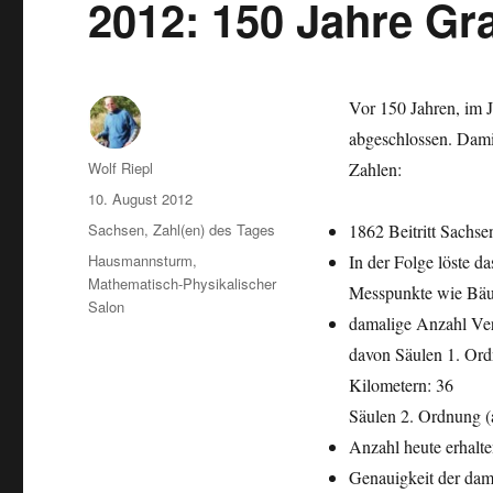
2012: 150 Jahre G
Vor 150 Jahren, im 
abgeschlossen. Dami
Autor
Wolf Riepl
Zahlen:
Veröffentlicht
10. August 2012
am
Kategorien
Sachsen
,
Zahl(en) des Tages
1862 Beitritt Sachs
Schlagwörter
Hausmannsturm
,
In der Folge löste d
Mathematisch-Physikalischer
Messpunkte wie Bäu
Salon
damalige Anzahl Ve
davon Säulen 1. Ord
Kilometern: 36
Säulen 2. Ordnung (a
Anzahl heute erhalte
Genauigkeit der dam