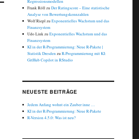
Regressionsmodellen
Frank Röll
zu
Der Ratingscore – Eine statistische
Analyse von Bewertungskennzahlen
Wolf Riepl
zu
Exponentielles Wachstum und das
Finanzsystem
Udo Link
zu
Exponentielles Wachstum und das
Finanzsystem
KI in der R-Programmierung: Neue R-Pakete |
Statistik Dresden
zu
R-Programmierung mit KI:
GitHub Copilot in RStudio
NEUESTE BEITRÄGE
Jedem Anfang wohnt ein Zauber inne …
KI in der R-Programmierung: Neue R-Pakete
R-Version 4.5.0: Was ist neu?