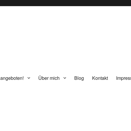
g
 angeboten!
Über mich
Blog
Kontakt
Impre