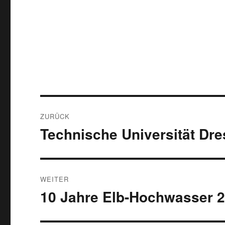
Beitragsnavigation
ZURÜCK
Technische Universität Dre
Vorheriger
Beitrag:
WEITER
10 Jahre Elb-Hochwasser 
Nächster
Beitrag: