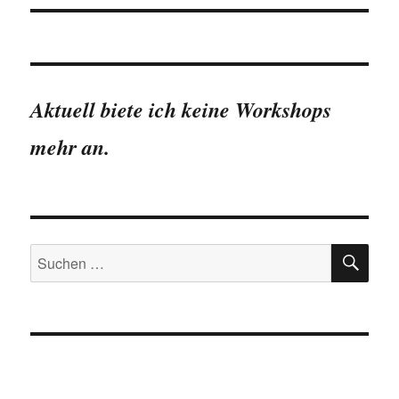
Aktuell biete ich keine Workshops
mehr an.
SU
Suchen
nach: