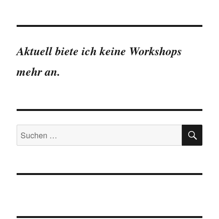
Aktuell biete ich keine Workshops
mehr an.
SU
Suchen
nach: