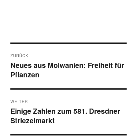
Beitragsnavigation
ZURÜCK
Neues aus Molwanien: Freiheit für
Vorheriger
Pflanzen
Beitrag:
WEITER
Einige Zahlen zum 581. Dresdner
Nächster
Striezelmarkt
Beitrag: