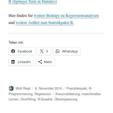
R (Springer Texts in Statistics)
Hier finden Sie
weitere Beiträge zu Regressionsanalysen
und
weitere Artikel zum Statistikpaket R
.
Teilen mit:
Facebook
X
WhatsApp
LinkedIn
Mehr
Autor
Veröffentlicht
Kategorien
Wolf Riepl
8. November 2015
Praxisbeispiel
,
R-
am
Schlagwörter
Programmierung
,
Regression
Kreuzvalidierung
,
maschinelles
Lernen
,
Overfitting
,
R-Quadrat
,
Überanpassung