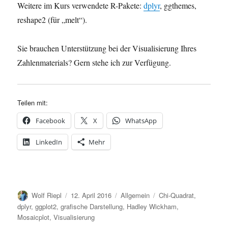
Weitere im Kurs verwendete R-Pakete:
dplyr
, ggthemes,
reshape2 (für „melt“).
Sie brauchen Unterstützung bei der Visualisierung Ihres
Zahlenmaterials? Gern stehe ich zur Verfügung.
Teilen mit:
Facebook
X
WhatsApp
LinkedIn
Mehr
Autor
Veröffentlicht
Kategorien
Schlagwörter
Wolf Riepl
12. April 2016
Allgemein
Chi-Quadrat
,
am
dplyr
,
ggplot2
,
grafische Darstellung
,
Hadley Wickham
,
Mosaicplot
,
Visualisierung