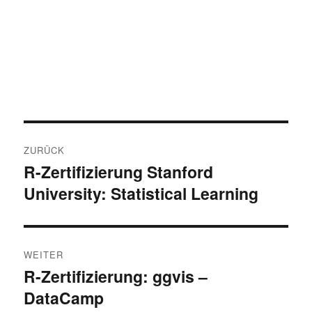
Beitragsnavigation
ZURÜCK
R-Zertifizierung Stanford
Vorheriger
University: Statistical Learning
Beitrag:
WEITER
R-Zertifizierung: ggvis –
Nächster
DataCamp
Beitrag: