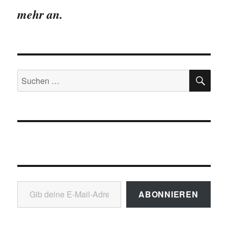
mehr an.
SU
Suchen
nach:
Gib deine E-Mail-Adresse ein ...
ABONNIEREN