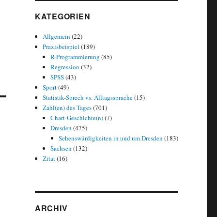
KATEGORIEN
Allgemein
(22)
Praxisbeispiel
(189)
R-Programmierung
(85)
Regression
(32)
SPSS
(43)
Sport
(49)
Statistik-Sprech vs. Alltagssprache
(15)
Zahl(en) des Tages
(701)
Chart-Geschichte(n)
(7)
Dresden
(475)
Sehenswürdigkeiten in und um Dresden
(183)
Sachsen
(132)
Zitat
(16)
ARCHIV