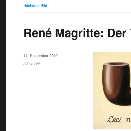
Nächstes Bild
René Magritte: Der 
Veröffentlicht
11. September 2019
am
Originalgröße
379 × 265