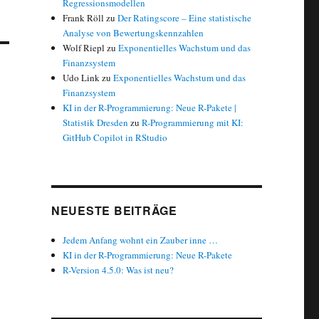
Regressionsmodellen
Frank Röll
zu
Der Ratingscore – Eine statistische
Analyse von Bewertungskennzahlen
Wolf Riepl
zu
Exponentielles Wachstum und das
Finanzsystem
Udo Link
zu
Exponentielles Wachstum und das
Finanzsystem
KI in der R-Programmierung: Neue R-Pakete |
Statistik Dresden
zu
R-Programmierung mit KI:
GitHub Copilot in RStudio
NEUESTE BEITRÄGE
Jedem Anfang wohnt ein Zauber inne …
KI in der R-Programmierung: Neue R-Pakete
R-Version 4.5.0: Was ist neu?