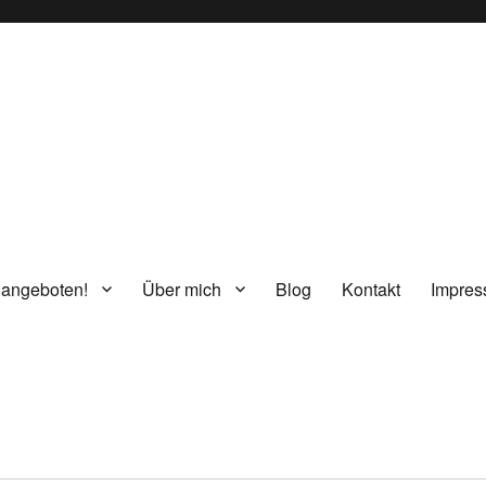
g
 angeboten!
Über mich
Blog
Kontakt
Impre