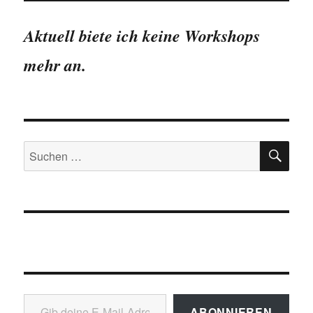
Aktuell biete ich keine Workshops
mehr an.
SU
Suchen
nach:
Gib deine E-Mail-Adresse ein ...
ABONNIEREN