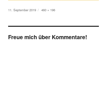
Veröffentlicht
Originalgröße
11. September 2019
460 × 196
am
Freue mich über Kommentare!