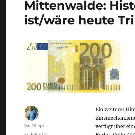
Mittenwalde: His
ist/wäre heute Tr
Ein weiterer Hin
Zinsmechanismu
Autor
Wolf Riepl
verfügt über ein
Veröffentlicht
22. Juli 2012
Berlin-Cölln 40