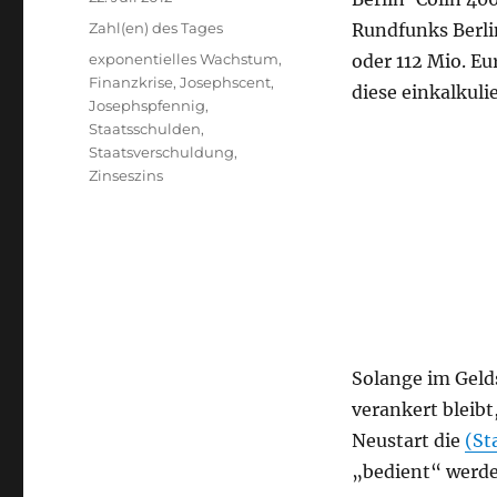
am
Kategorien
Zahl(en) des Tages
Rundfunks Berli
Schlagwörter
exponentielles Wachstum
,
oder 112 Mio. E
Finanzkrise
,
Josephscent
,
diese einkalkuli
Josephspfennig
,
Staatsschulden
,
Staatsverschuldung
,
Zinseszins
Solange im Gel
verankert bleibt
Neustart die
(St
„bedient“ werd