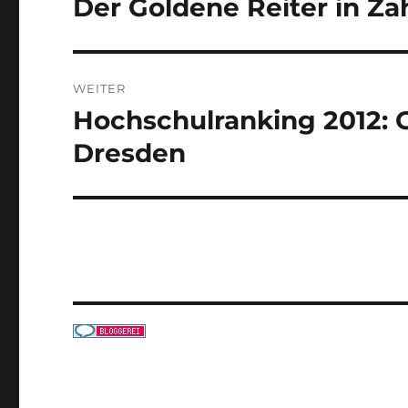
Der Goldene Reiter in Za
Vorheriger
Beitrag:
WEITER
Hochschulranking 2012: 
Nächster
Beitrag:
Dresden