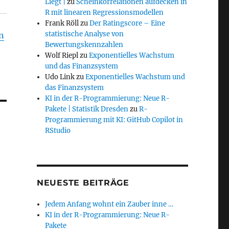
Liegt |
zu
Scheinkorrelationen aufdecken in
R mit linearen Regressionsmodellen
Frank Röll
zu
Der Ratingscore – Eine
statistische Analyse von
en
Bewertungskennzahlen
Wolf Riepl
zu
Exponentielles Wachstum
und das Finanzsystem
Udo Link
zu
Exponentielles Wachstum und
das Finanzsystem
KI in der R-Programmierung: Neue R-
Pakete | Statistik Dresden
zu
R-
Programmierung mit KI: GitHub Copilot in
RStudio
NEUESTE BEITRÄGE
Jedem Anfang wohnt ein Zauber inne …
KI in der R-Programmierung: Neue R-
Pakete