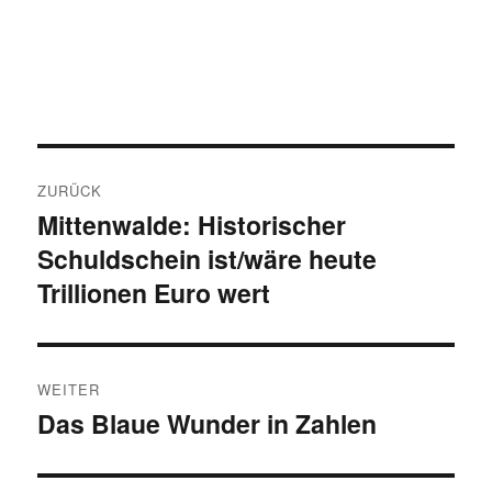
Beitragsnavigation
ZURÜCK
Mittenwalde: Historischer
Vorheriger
Schuldschein ist/wäre heute
Beitrag:
Trillionen Euro wert
WEITER
Das Blaue Wunder in Zahlen
Nächster
Beitrag: