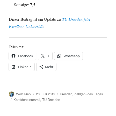
Sonstige: 7,5
Dieser Beitrag ist ein Update zu
TU Dresden jetzt
Exzellenz-Universität
.
Teilen mit:
Facebook
X
WhatsApp
LinkedIn
Mehr
Autor
Veröffentlicht
Kategorien
Wolf Riepl
23. Juli 2012
Dresden
,
Zahl(en) des Tages
am
Schlagwörter
Konfidenzintervall
,
TU Dresden