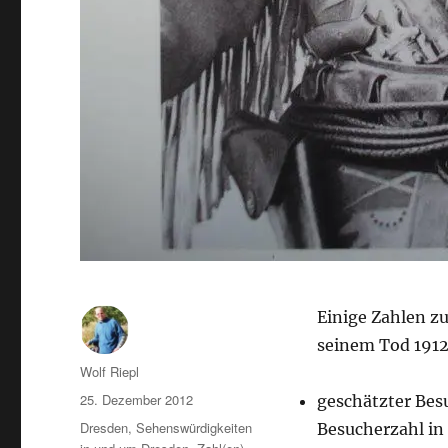
Einige Zahlen z
seinem Tod 1912
Autor
Wolf Riepl
Veröffentlicht
25. Dezember 2012
geschätzter Bes
am
Kategorien
Dresden
,
Sehenswürdigkeiten
Besucherzahl i