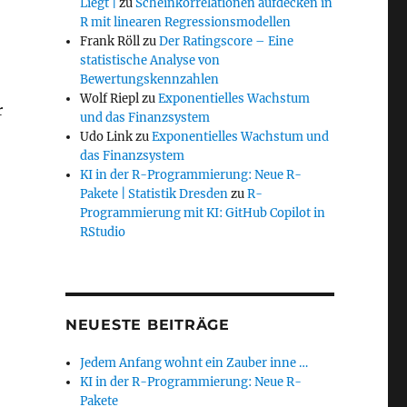
Liegt |
zu
Scheinkorrelationen aufdecken in
R mit linearen Regressionsmodellen
Frank Röll
zu
Der Ratingscore – Eine
statistische Analyse von
Bewertungskennzahlen
Wolf Riepl
zu
Exponentielles Wachstum
r
und das Finanzsystem
Udo Link
zu
Exponentielles Wachstum und
das Finanzsystem
KI in der R-Programmierung: Neue R-
Pakete | Statistik Dresden
zu
R-
Programmierung mit KI: GitHub Copilot in
RStudio
NEUESTE BEITRÄGE
Jedem Anfang wohnt ein Zauber inne …
KI in der R-Programmierung: Neue R-
Pakete