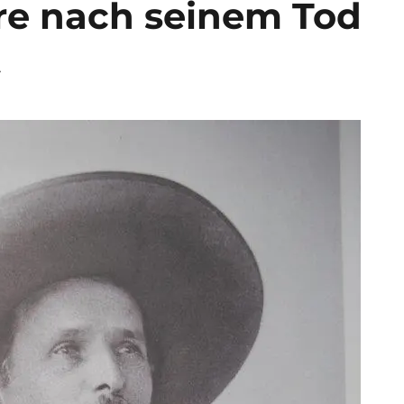
hre nach seinem Tod
t