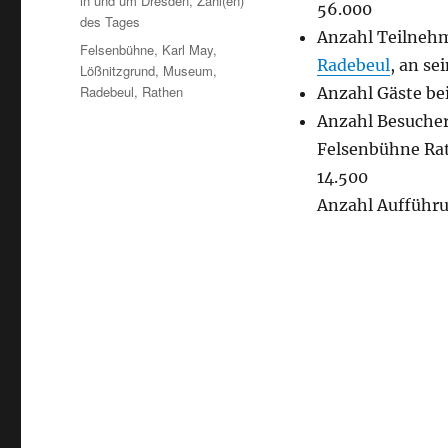
in und um Dresden
,
Zahl(en)
56.000
des Tages
Anzahl Teilnehm
Schlagwörter
Felsenbühne
,
Karl May
,
Radebeul
, an se
Lößnitzgrund
,
Museum
,
Radebeul
,
Rathen
Anzahl Gäste be
Anzahl Besuche
Felsenbühne Rat
14.500
Anzahl Aufführu