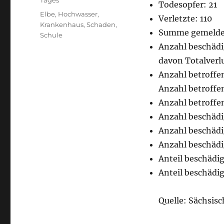
Tages
Todesopfer: 21
Schlagwörter
Elbe
,
Hochwasser
,
Verletzte: 110
Krankenhaus
,
Schaden
,
Summe gemeldete
Schule
Anzahl beschädi
davon Totalverl
Anzahl betroffe
Anzahl betroffe
Anzahl betroffen
Anzahl beschädi
Anzahl beschädi
Anzahl beschädi
Anteil beschädi
Anteil beschädi
Quelle: Sächsis