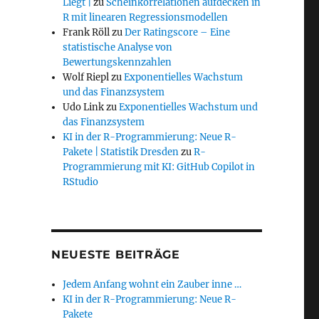
Liegt |
zu
Scheinkorrelationen aufdecken in
R mit linearen Regressionsmodellen
Frank Röll
zu
Der Ratingscore – Eine
statistische Analyse von
Bewertungskennzahlen
Wolf Riepl
zu
Exponentielles Wachstum
und das Finanzsystem
Udo Link
zu
Exponentielles Wachstum und
das Finanzsystem
KI in der R-Programmierung: Neue R-
Pakete | Statistik Dresden
zu
R-
Programmierung mit KI: GitHub Copilot in
RStudio
NEUESTE BEITRÄGE
Jedem Anfang wohnt ein Zauber inne …
KI in der R-Programmierung: Neue R-
Pakete