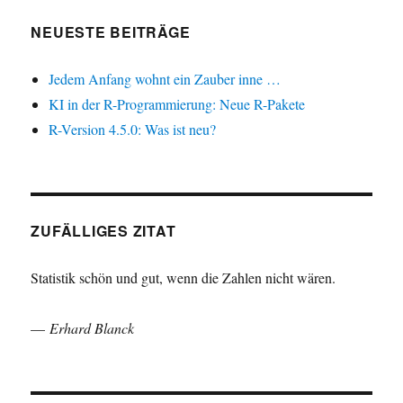
NEUESTE BEITRÄGE
Jedem Anfang wohnt ein Zauber inne …
KI in der R-Programmierung: Neue R-Pakete
R-Version 4.5.0: Was ist neu?
ZUFÄLLIGES ZITAT
Statistik schön und gut, wenn die Zahlen nicht wären.
—
Erhard Blanck