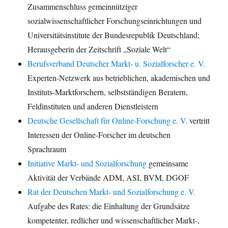
Zusammenschluss gemeinnütziger
sozialwissenschaftlicher Forschungseinrichtungen und
Universitätsinstitute der Bundesrepublik Deutschland;
Herausgeberin der Zeitschrift „Soziale Welt“
Berufsverband Deutscher Markt- u. Sozialforscher e. V.
Experten-Netzwerk aus betrieblichen, akademischen und
Instituts-Marktforschern, selbstständigen Beratern,
Feldinstituten und anderen Dienstleistern
Deutsche Gesellschaft für Online-Forschung e. V.
vertritt
Interessen der Online-Forscher im deutschen
Sprachraum
Initiative Markt- und Sozialforschung
gemeinsame
Aktivität der Verbände ADM, ASI, BVM, DGOF
Rat der Deutschen Markt- und Sozialforschung e. V.
Aufgabe des Rates: die Einhaltung der Grundsätze
kompetenter, redlicher und wissenschaftlicher Markt-,