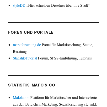
styleDD
„Hier schreiben Dresdner über ihre Stadt“
FOREN UND PORTALE
marktforschung.de
Portal für Marktforschung, Studie,
Beratung
Statistik-Tutorial
Forum, SPSS-Einführung, Tutorials
STATISTIK, MAFO & CO
Mafolution
Plattform für Marktforscher und Interessierte
aus den Bereichen Marketing, Sozialforschung etc. inkl.