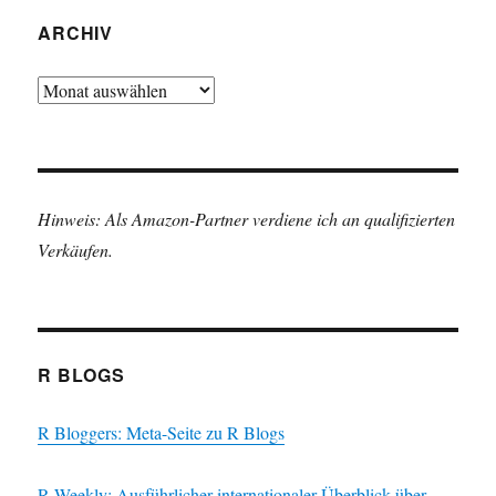
ARCHIV
Archiv
Hinweis: Als Amazon-Partner verdiene ich an qualifizierten
Verkäufen.
R BLOGS
R Bloggers: Meta-Seite zu R Blogs
R Weekly: Ausführlicher internationaler Überblick über