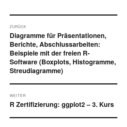
Beitragsnavigation
ZURÜCK
Diagramme für Präsentationen,
Vorheriger
Berichte, Abschlussarbeiten:
Beitrag:
Beispiele mit der freien R-
Software (Boxplots, Histogramme,
Streudiagramme)
WEITER
R Zertifizierung: ggplot2 – 3. Kurs
Nächster
Beitrag: