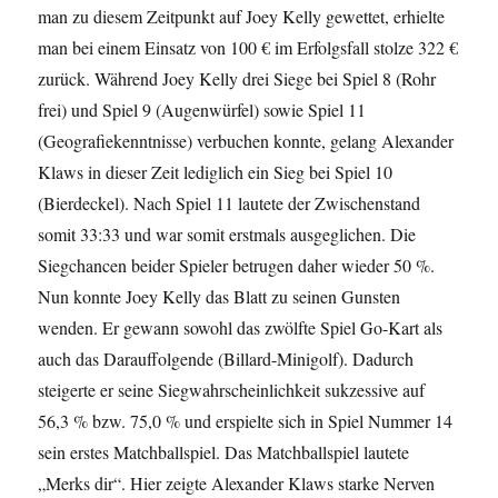
man zu diesem Zeitpunkt auf Joey Kelly gewettet, erhielte
man bei einem Einsatz von 100 € im Erfolgsfall stolze 322 €
zurück. Während Joey Kelly drei Siege bei Spiel 8 (Rohr
frei) und Spiel 9 (Augenwürfel) sowie Spiel 11
(Geografiekenntnisse) verbuchen konnte, gelang Alexander
Klaws in dieser Zeit lediglich ein Sieg bei Spiel 10
(Bierdeckel). Nach Spiel 11 lautete der Zwischenstand
somit 33:33 und war somit erstmals ausgeglichen. Die
Siegchancen beider Spieler betrugen daher wieder 50 %.
Nun konnte Joey Kelly das Blatt zu seinen Gunsten
wenden. Er gewann sowohl das zwölfte Spiel Go-Kart als
auch das Darauffolgende (Billard-Minigolf). Dadurch
steigerte er seine Siegwahrscheinlichkeit sukzessive auf
56,3 % bzw. 75,0 % und erspielte sich in Spiel Nummer 14
sein erstes Matchballspiel. Das Matchballspiel lautete
„Merks dir“. Hier zeigte Alexander Klaws starke Nerven