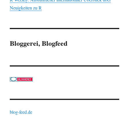
Neuigkeiten zu R
Bloggerei, Blogfeed
blog-feed.de