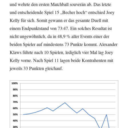
und wehrte den ersten Matchball souverän ab. Das letzte
und entscheidende Spiel 15 „Becher hoch“ entschied Joey
Kelly für sich. Somit gewann er das gesamte Duell mit
einem Endpunktstand von 73:47. Ein solches Resultat ist
nicht ungewöhnlich, da in 48,9 % aller Events einer der
beiden Spieler auf mindestens 73 Punkte kommt. Alexander
Klaws führte nach 10 Spielen, lediglich vier Mal lag Joey
Kelly vorne. Nach Spiel 11 lagen beide Kontrahenten mit
jeweils 33 Punkten gleichauf.