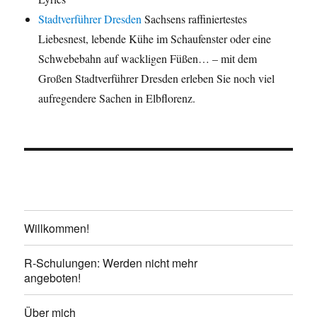
Stadtverführer Dresden
Sachsens raffiniertestes
Liebesnest, lebende Kühe im Schaufenster oder eine
Schwebebahn auf wackligen Füßen… – mit dem
Großen Stadtverführer Dresden erleben Sie noch viel
aufregendere Sachen in Elbflorenz.
Willkommen!
R-Schulungen: Werden nicht mehr
angeboten!
Über mich