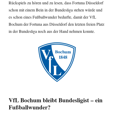
Rückspiels zu hören und zu lesen, dass Fortuna Düsseldorf
schon mit einem Bein in der Bundesliga stehen würde und
es schon eines Fußballwunder bedurfte, damit der VfL
Bochum der Fortuna aus Düsseldorf den letzten freien Platz
in der Bundesliga noch aus der Hand nehmen konnte.
VfL Bochum bleibt Bundesligist – ein
Fußballwunder?