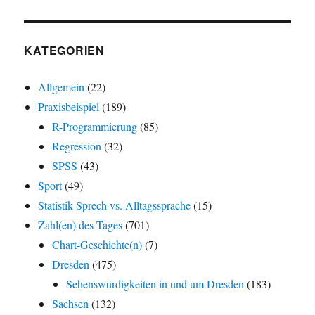
KATEGORIEN
Allgemein
(22)
Praxisbeispiel
(189)
R-Programmierung
(85)
Regression
(32)
SPSS
(43)
Sport
(49)
Statistik-Sprech vs. Alltagssprache
(15)
Zahl(en) des Tages
(701)
Chart-Geschichte(n)
(7)
Dresden
(475)
Sehenswürdigkeiten in und um Dresden
(183)
Sachsen
(132)