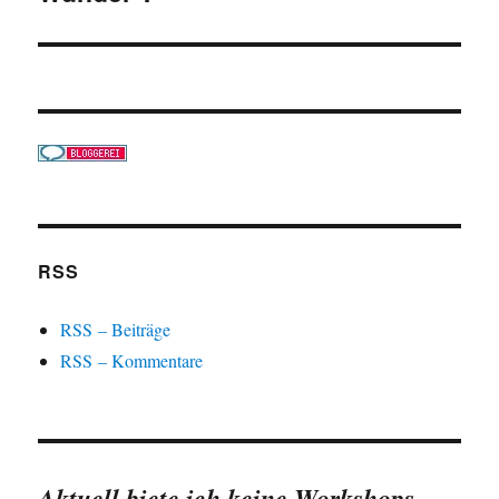
RSS
RSS – Beiträge
RSS – Kommentare
Aktuell biete ich keine Workshops