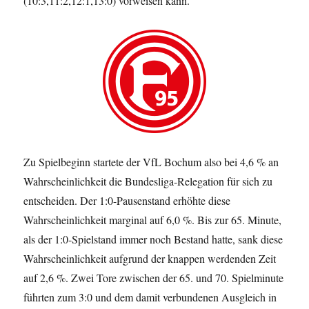
(10:3,11:2,12:1,13:0) vorweisen kann.
Zu Spielbeginn startete der VfL Bochum also bei 4,6 % an
Wahrscheinlichkeit die Bundesliga-Relegation für sich zu
entscheiden. Der 1:0-Pausenstand erhöhte diese
Wahrscheinlichkeit marginal auf 6,0 %. Bis zur 65. Minute,
als der 1:0-Spielstand immer noch Bestand hatte, sank diese
Wahrscheinlichkeit aufgrund der knappen werdenden Zeit
auf 2,6 %. Zwei Tore zwischen der 65. und 70. Spielminute
führten zum 3:0 und dem damit verbundenen Ausgleich in