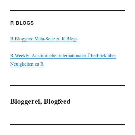
R BLOGS
R Bloggers: Meta-Seite zu R Blogs
R Weekly: Ausführlicher internationaler Überblick über
Neuigkeiten zu R
Bloggerei, Blogfeed