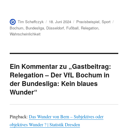
Autor
Veröffentlicht
Kategorien
Schlag
Tim Scheffczyk
18. Juni 2024
Praxisbeispiel
,
Sport
am
Bochum
,
Bundesliga
,
Düsseldorf
,
Fußball
,
Relegation
,
Wahrscheinlichkeit
Ein Kommentar zu „Gastbeitrag:
Relegation – Der VfL Bochum in
der Bundesliga: Kein blaues
Wunder“
Pingback:
Das Wunder von Bern – Subjektives oder
objektives Wunder ? | Statistik Dresden