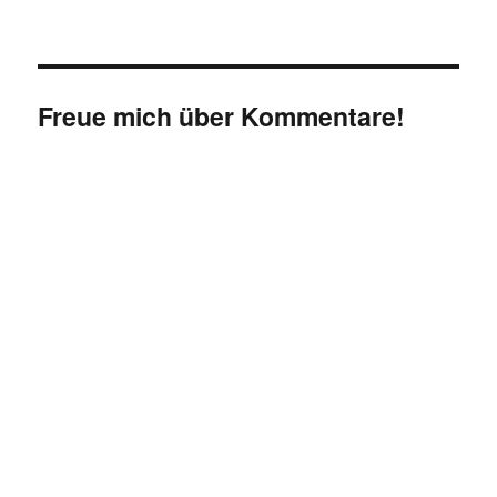
Freue mich über Kommentare!