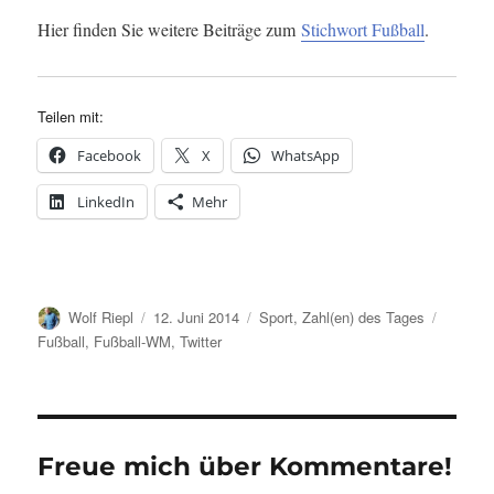
Hier finden Sie weitere Beiträge zum
Stichwort Fußball
.
Teilen mit:
Facebook
X
WhatsApp
LinkedIn
Mehr
Autor
Veröffentlicht
Kategorien
Schlagw
Wolf Riepl
12. Juni 2014
Sport
,
Zahl(en) des Tages
am
Fußball
,
Fußball-WM
,
Twitter
Freue mich über Kommentare!