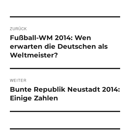
Beitragsnavigation
ZURÜCK
Fußball-WM 2014: Wen
Vorheriger
Beitrag:
erwarten die Deutschen als
Weltmeister?
WEITER
Bunte Republik Neustadt 2014:
Nächster
Beitrag:
Einige Zahlen