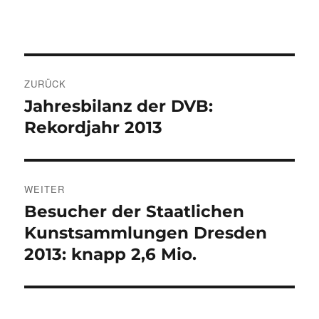
Beitragsnavigation
ZURÜCK
Jahresbilanz der DVB:
Vorheriger
Beitrag:
Rekordjahr 2013
WEITER
Besucher der Staatlichen
Nächster
Beitrag:
Kunstsammlungen Dresden
2013: knapp 2,6 Mio.