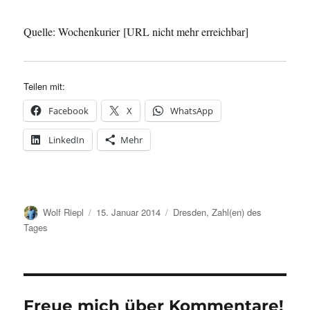
Quelle: Wochenkurier [URL nicht mehr erreichbar]
Teilen mit:
Facebook
X
WhatsApp
LinkedIn
Mehr
Autor
Veröffentlicht
Kategorien
Wolf Riepl
15. Januar 2014
Dresden
,
Zahl(en) des
am
Tages
Freue mich über Kommentare!