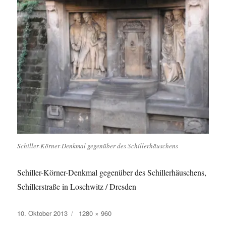
Schiller-Körner-Denkmal gegenüber des Schillerhäuschens
Schiller-Körner-Denkmal gegenüber des Schillerhäuschens,
Schillerstraße in Loschwitz / Dresden
Veröffentlicht
Originalgröße
10. Oktober 2013
1280 × 960
am