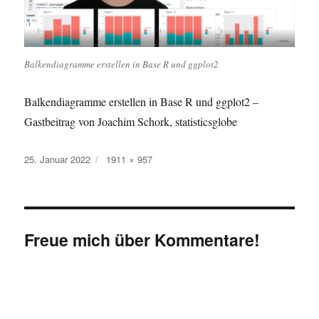
Balkendiagramme erstellen in Base R und ggplot2
Balkendiagramme erstellen in Base R und ggplot2 –
Gastbeitrag von Joachim Schork, statisticsglobe
Veröffentlicht
Originalgröße
25. Januar 2022
1911 × 957
am
Freue mich über Kommentare!