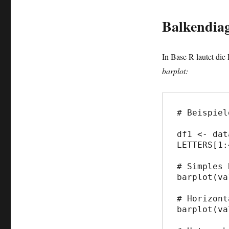
Balkendia
In Base R lautet di
barplot:
# Beispiel
df1 <- dat
LETTERS[1:
# Simples 
barplot(va
# Horizont
barplot(va