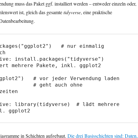
ndung muss das Paket ggf. installiert werden – entweder einzeln oder,
lenswert ist, gleich das gesamte
tidyverse
, eine praktische
Datenbearbeitung.
ckages("ggplot2")   # nur einmalig 
h

ive: install.packages("tidyverse")

ert mehrere Pakete, inkl. ggplot2

gplot2")   # vor jeder Verwendung laden

   # geht auch ohne 
zeiten

ive: library(tidyverse)  # lädt mehrere 
l. ggplot2
iagramme in Schichten aufgebaut.
Die drei Basisschichten sind: Daten,