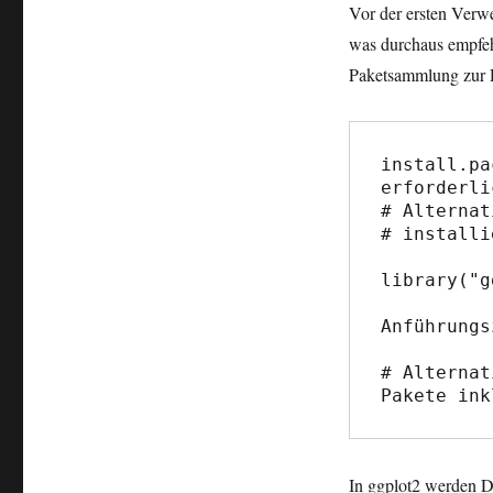
Vor der ersten Verwe
was durchaus empfeh
Paketsammlung zur 
install.pa
erforderlic
# Alternat
# installi
library("g
                  
Anführungs
# Alternat
Pakete ink
In ggplot2 werden D