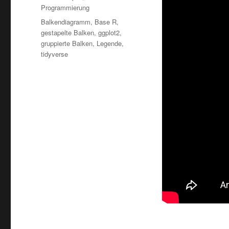
Programmierung
Schlagwörter
Balkendiagramm
,
Base R
,
gestapelte Balken
,
ggplot2
,
gruppierte Balken
,
Legende
,
tidyverse