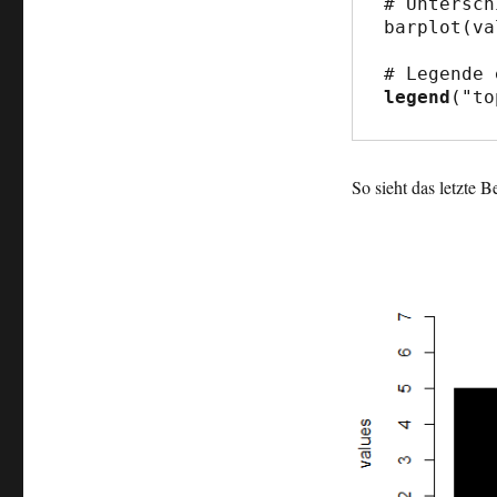
# Untersch
barplot(va
legend
("to
So sieht das letzte 