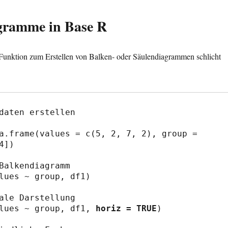
gramme in Base R
e Funktion zum Erstellen von Balken- oder Säulendiagrammen schlicht
daten erstellen

a.frame(values = c(5, 2, 7, 2), group = 
4])

Balkendiagramm

lues ~ group, df1)

ale Darstellung

lues ~ group, df1, 
horiz = TRUE
)
