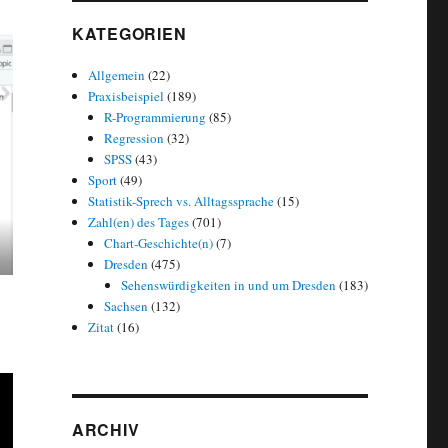
KATEGORIEN
Allgemein
(22)
Praxisbeispiel
(189)
R-Programmierung
(85)
Regression
(32)
SPSS
(43)
Sport
(49)
Statistik-Sprech vs. Alltagssprache
(15)
Zahl(en) des Tages
(701)
Chart-Geschichte(n)
(7)
Dresden
(475)
Sehenswürdigkeiten in und um Dresden
(183)
Sachsen
(132)
Zitat
(16)
ARCHIV