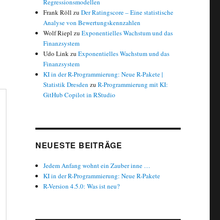
Regressionsmodellen
Frank Röll
zu
Der Ratingscore – Eine statistische
Analyse von Bewertungskennzahlen
Wolf Riepl
zu
Exponentielles Wachstum und das
Finanzsystem
Udo Link
zu
Exponentielles Wachstum und das
Finanzsystem
KI in der R-Programmierung: Neue R-Pakete |
Statistik Dresden
zu
R-Programmierung mit KI:
GitHub Copilot in RStudio
NEUESTE BEITRÄGE
Jedem Anfang wohnt ein Zauber inne …
KI in der R-Programmierung: Neue R-Pakete
R-Version 4.5.0: Was ist neu?