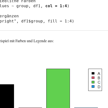
iedliche Farben

lues ~ group, df1, 
col = 1:4
)

pright", df1$group, fill = 1:4)
Beispiel mit Farben und Legende aus: