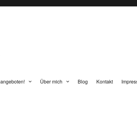
g
 angeboten!
Über mich
Blog
Kontakt
Impre