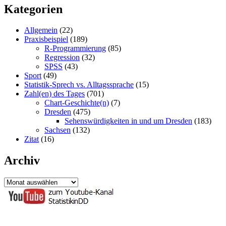
Kategorien
in
Deutschl
Allgemein
(22)
Praxisbeispiel
(189)
R-Programmierung
(85)
Regression
(32)
SPSS
(43)
Sport
(49)
Statistik-Sprech vs. Alltagssprache
(15)
Zahl(en) des Tages
(701)
Chart-Geschichte(n)
(7)
Dresden
(475)
Sehenswürdigkeiten in und um Dresden
(183)
Sachsen
(132)
Zitat
(16)
Archiv
Archiv