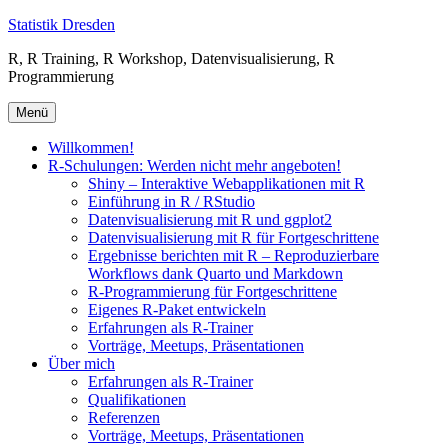
Zum
Statistik Dresden
Inhalt
R, R Training, R Workshop, Datenvisualisierung, R
springen
Programmierung
Menü
Willkommen!
R-Schulungen: Werden nicht mehr angeboten!
Shiny – Interaktive Webapplikationen mit R
Einführung in R / RStudio
Datenvisualisierung mit R und ggplot2
Datenvisualisierung mit R für Fortgeschrittene
Ergebnisse berichten mit R – Reproduzierbare
Workflows dank Quarto und Markdown
R-Programmierung für Fortgeschrittene
Eigenes R-Paket entwickeln
Erfahrungen als R-Trainer
Vorträge, Meetups, Präsentationen
Über mich
Erfahrungen als R-Trainer
Qualifikationen
Referenzen
Vorträge, Meetups, Präsentationen