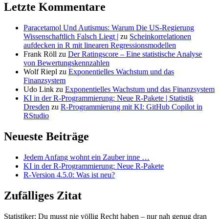
Letzte Kommentare
Paracetamol Und Autismus: Warum Die US-Regierung
Wissenschaftlich Falsch Liegt |
zu
Scheinkorrelationen
aufdecken in R mit linearen Regressionsmodellen
Frank Röll
zu
Der Ratingscore – Eine statistische Analyse
von Bewertungskennzahlen
Wolf Riepl
zu
Exponentielles Wachstum und das
Finanzsystem
Udo Link
zu
Exponentielles Wachstum und das Finanzsystem
KI in der R-Programmierung: Neue R-Pakete | Statistik
Dresden
zu
R-Programmierung mit KI: GitHub Copilot in
RStudio
Neueste Beiträge
Jedem Anfang wohnt ein Zauber inne …
KI in der R-Programmierung: Neue R-Pakete
R-Version 4.5.0: Was ist neu?
Zufälliges Zitat
Statistiker: Du musst nie völlig Recht haben – nur nah genug dran