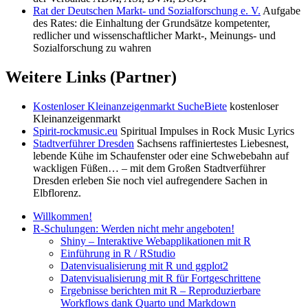
Rat der Deutschen Markt- und Sozialforschung e. V.
Aufgabe
des Rates: die Einhaltung der Grundsätze kompetenter,
redlicher und wissenschaftlicher Markt-, Meinungs- und
Sozialforschung zu wahren
Weitere Links (Partner)
Kostenloser Kleinanzeigenmarkt SucheBiete
kostenloser
Kleinanzeigenmarkt
Spirit-rockmusic.eu
Spiritual Impulses in Rock Music Lyrics
Stadtverführer Dresden
Sachsens raffiniertestes Liebesnest,
lebende Kühe im Schaufenster oder eine Schwebebahn auf
wackligen Füßen… – mit dem Großen Stadtverführer
Dresden erleben Sie noch viel aufregendere Sachen in
Elbflorenz.
Willkommen!
R-Schulungen: Werden nicht mehr angeboten!
Shiny – Interaktive Webapplikationen mit R
Einführung in R / RStudio
Datenvisualisierung mit R und ggplot2
Datenvisualisierung mit R für Fortgeschrittene
Ergebnisse berichten mit R – Reproduzierbare
Workflows dank Quarto und Markdown