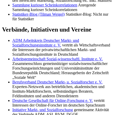
den Bereichen Marketing, Sozialforschung etc. inkl. Manifest
Sammlung kurioser Scheinkorrelationen
Anregende
Sammlung kurioser Scheinkorrelationen
Statistiker-Blog (Tilman Weigel)
Statistiker-Blog: Nicht nur
für Statistiker
Verbände, Initiativen und Vereine
ADM Arbeitskreis Deutscher Markt- und
Sozialforschungsinstitute e. V.
vertritt als Wirtschaftsverband
die Interessen der privatwirtschaftlichen Markt- und
Sozialforschungsinstitute in Deutschland
Arbeitsgemeinschaft Sozial-wissenschaftl. Institute e. V.
Zusammenschluss gemeinnütziger sozialwissenschaftlicher
Forschungseinrichtungen und Universitätsinstitute der
Bundesrepublik Deutschland; Herausgeberin der Zeitschrift
„Soziale Welt“
Berufsverband Deutscher Markt- u. Sozialforscher e. V.
Experten-Netzwerk aus betrieblichen, akademischen und
Instituts-Marktforschern, selbstständigen Beratern,
Feldinstituten und anderen Dienstleistern
Deutsche Gesellschaft für Online-Forschung e. V.
vertritt
Interessen der Online-Forscher im deutschen Sprachraum
Initiative Markt- und Sozialforschung
gemeinsame Aktivität
der Verbände ADM, ASI, BVM, DGOF