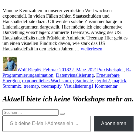
Manche Kennzahlen in unserer verrückten Welt wachsen
exponentiell. In vielen Fällen zählen Staatsschulden und
Haushaltsdefizite dazu. Oft werden solche Zusammenhänge in
Liniendiagrammen dargestellt. Hier möchte ich eine alternative
Darstellung vorschlagen: animierte Treemaps. Anstieg des US-
Haushaltsdefizits nach Präsident: Animierte Treemap Hier geht es
um einen visuellen Eindruck davon, wie stark das US-
„Animierte
Haushaltsdefizit in den letzten Jahren …
weiterlesen
Visualisierungen:
Autor
Veröffentlicht
Kategorien
Treemaps
am
zum
Wolf Riepl
6. Februar 2018
22. März 2021
Praxisbeispiel
,
R-
US-
Schlagwörter
Programmierung
animation
,
Datenvisualisierung
,
Erneuerbare
Haushaltsdefizit
Energien
,
exponentielles Wachstum
,
gganimate
,
ggplot2
,
magick
,
und
zu
Strommix
,
treemap
,
treemapify
,
Visualisierung
1 Kommentar
zum
Animiert
Strommix
Visualisi
Aktuell biete ich keine Workshops mehr an.
in
Treemaps
Deutschland“
zum
Suchen
US-
Gib deine E-Mail-Adresse ein ...
Suchen
nach:
Haushalts
Abonnieren
und
zum
Strommix