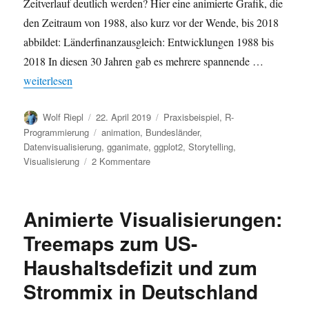
Zeitverlauf deutlich werden? Hier eine animierte Grafik, die
den Zeitraum von 1988, also kurz vor der Wende, bis 2018
abbildet: Länderfinanzausgleich: Entwicklungen 1988 bis
2018 In diesen 30 Jahren gab es mehrere spannende …
„Länderfinanzausgleich: 30 Jahre in einer animierten Grafik (198
weiterlesen
Autor
Veröffentlicht
Kategorien
Wolf Riepl
22. April 2019
Praxisbeispiel
,
R-
am
Schlagwörter
Programmierung
animation
,
Bundesländer
,
Datenvisualisierung
,
gganimate
,
ggplot2
,
Storytelling
,
zu
Visualisierung
2 Kommentare
Länderfinanzausgleich:
30
Jahre
Animierte Visualisierungen:
in
einer
Treemaps zum US-
animierten
Haushaltsdefizit und zum
Grafik
(1988
Strommix in Deutschland
–
2018)