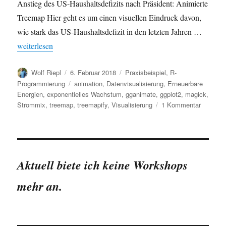
Anstieg des US-Haushaltsdefizits nach Präsident: Animierte
Treemap Hier geht es um einen visuellen Eindruck davon,
wie stark das US-Haushaltsdefizit in den letzten Jahren …
„Animierte Visualisierungen: Treemaps zum US-Haushaltsdefizi
weiterlesen
Autor
Veröffentlicht
Kategorien
Wolf Riepl
6. Februar 2018
Praxisbeispiel
,
R-
am
Schlagwörter
Programmierung
animation
,
Datenvisualisierung
,
Erneuerbare
Energien
,
exponentielles Wachstum
,
gganimate
,
ggplot2
,
magick
,
zu
Strommix
,
treemap
,
treemapify
,
Visualisierung
1 Kommentar
Animiert
Visualis
Treemap
zum
US-
Aktuell biete ich keine Workshops
Haushalt
und
mehr an.
zum
Strommi
in
Deutsch