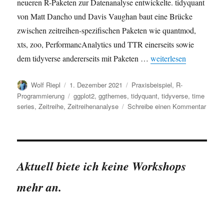
neueren R-Paketen zur Datenanalyse entwickelte. tidyquant
von Matt Dancho und Davis Vaughan baut eine Brücke
zwischen zeitreihen-spezifischen Paketen wie quantmod,
xts, zoo, PerformancAnalytics und TTR einerseits sowie
„Zeitreihen visualisie
dem tidyverse andererseits mit Paketen …
weiterlesen
Autor
Veröffentlicht
Kategorien
Wolf Riepl
1. Dezember 2021
Praxisbeispiel
,
R-
am
Schlagwörter
Programmierung
ggplot2
,
ggthemes
,
tidyquant
,
tidyverse
,
time
zu
series
,
Zeitreihe
,
Zeitreihenanalyse
Schreibe einen Kommentar
Zeitre
visual
in
R:
tidyqu
Aktuell biete ich keine Workshops
/
Amaz
mehr an.
Kurse
in
der
Pande