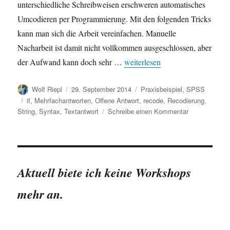
unterschiedliche Schreibweisen erschweren automatisches
Umcodieren per Programmierung. Mit den folgenden Tricks
kann man sich die Arbeit vereinfachen. Manuelle
Nacharbeit ist damit nicht vollkommen ausgeschlossen, aber
„Codierung offener Textantwort
der Aufwand kann doch sehr …
weiterlesen
Autor
Veröffentlicht
Kategorien
Wolf Riepl
29. September 2014
Praxisbeispiel
,
SPSS
am
Schlagwörter
if
,
Mehrfachantworten
,
Offene Antwort
,
recode
,
Recodierung
,
zu
String
,
Syntax
,
Textantwort
Schreibe einen Kommentar
Codierung
offener
Textantworten
Automatisieru
mit
Aktuell biete ich keine Workshops
SPSS
Syntax-
mehr an.
Tricks