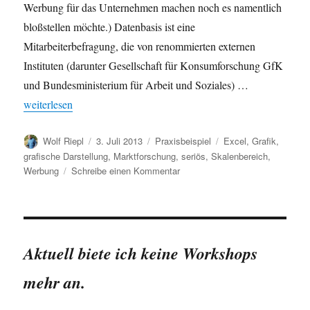
Werbung für das Unternehmen machen noch es namentlich
bloßstellen möchte.) Datenbasis ist eine
Mitarbeiterbefragung, die von renommierten externen
Instituten (darunter Gesellschaft für Konsumforschung GfK
und Bundesministerium für Arbeit und Soziales) …
„Datenvisualisierung gone wrong: Werbeanzeige“
weiterlesen
Autor
Veröffentlicht
Kategorien
Schlagwörter
Wolf Riepl
3. Juli 2013
Praxisbeispiel
Excel
,
Grafik
,
am
grafische Darstellung
,
Marktforschung
,
seriös
,
Skalenbereich
,
zu
Werbung
Schreibe einen Kommentar
Datenvisualisierung
gone
wrong:
Werbeanzeige
Aktuell biete ich keine Workshops
mehr an.