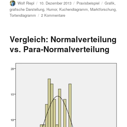
Autor
Veröffentlicht
Kategorien
Schlagwörter
Wolf Riepl
10. Dezember 2013
Praxisbeispiel
Grafik
,
am
grafische Darstellung
,
Humor
,
Kuchendiagramm
,
Marktforschung
,
zu
Tortendiagramm
2 Kommentare
Tortendiagramme:
die
meisten
Vergleich: Normalverteilung
sehen
aus
vs. Para-Normalverteilung
wie
Pac-
man