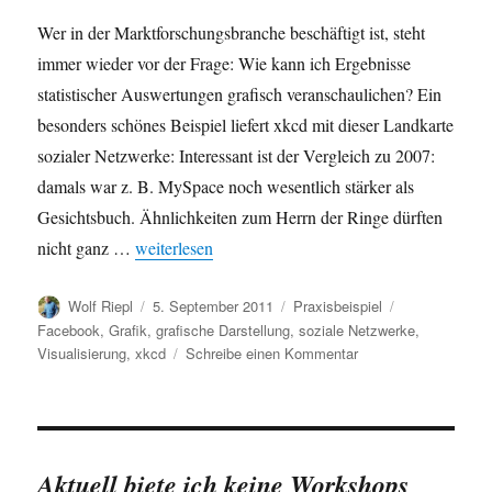
Wer in der Marktforschungsbranche beschäftigt ist, steht
immer wieder vor der Frage: Wie kann ich Ergebnisse
statistischer Auswertungen grafisch veranschaulichen? Ein
besonders schönes Beispiel liefert xkcd mit dieser Landkarte
sozialer Netzwerke: Interessant ist der Vergleich zu 2007:
damals war z. B. MySpace noch wesentlich stärker als
Gesichtsbuch. Ähnlichkeiten zum Herrn der Ringe dürften
„Soziale Netzwerke: Schönes Beispiel für grafisch
nicht ganz …
weiterlesen
Autor
Veröffentlicht
Kategorien
Schlagwörter
Wolf Riepl
5. September 2011
Praxisbeispiel
am
Facebook
,
Grafik
,
grafische Darstellung
,
soziale Netzwerke
,
zu
Visualisierung
,
xkcd
Schreibe einen Kommentar
Soziale
Netzwerke:
Schönes
Beispiel
für
Aktuell biete ich keine Workshops
grafische