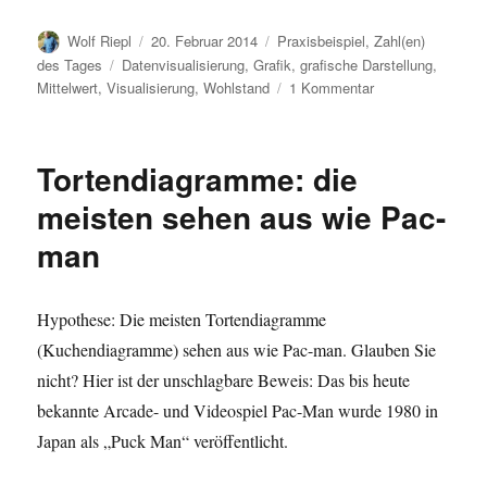
Autor
Veröffentlicht
Kategorien
Wolf Riepl
20. Februar 2014
Praxisbeispiel
,
Zahl(en)
am
Schlagwörter
des Tages
Datenvisualisierung
,
Grafik
,
grafische Darstellung
,
zu
Mittelwert
,
Visualisierung
,
Wohlstand
1 Kommentar
Statistik
als
Live-
Tortendiagramme: die
Erlebnis:
200
meisten sehen aus wie Pac-
Länder,
man
200
Jahre,
120.000
Datenpunkte
Hypothese: Die meisten Tortendiagramme
in
(Kuchendiagramme) sehen aus wie Pac-man. Glauben Sie
4
nicht? Hier ist der unschlagbare Beweis: Das bis heute
Minuten
bekannte Arcade- und Videospiel Pac-Man wurde 1980 in
Japan als „Puck Man“ veröffentlicht.