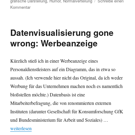
am
grafische Darstellung
,
Humor
,
Normalverteilung
Schreibe einen
zu
Kommentar
Vergleich:
Normalverteilung
vs.
Datenvisualisierung gone
Para-
Normalverteilung
wrong: Werbeanzeige
Kürzlich stieß ich in einer Werbeanzeige eines
Personaldienstleisters auf ein Diagramm, das in etwa so
aussah. (Ich verwende hier nicht das Original, da ich weder
Werbung für das Unternehmen machen noch es namentlich
bloßstellen möchte.) Datenbasis ist eine
Mitarbeiterbefragung, die von renommierten externen
Instituten (darunter Gesellschaft für Konsumforschung GfK
und Bundesministerium für Arbeit und Soziales) …
„Datenvisualisierung gone wrong: Werbeanzeige“
weiterlesen