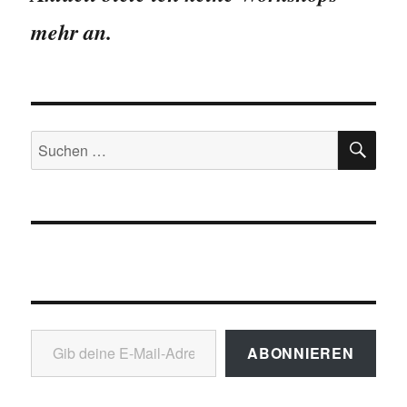
Veranschaulichung
mehr an.
SU
Suchen
nach:
Gib deine E-Mail-Adresse ein ...
ABONNIEREN