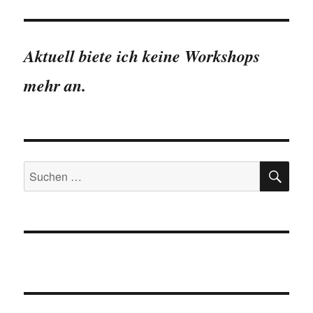
4.4.0:
Was
ist
neu?
Aktuell biete ich keine Workshops
mehr an.
SU
Suchen
nach: