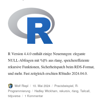
R Version 4.4.0 enthält einige Neuerungen: elegante
NULL-Abfragen mit %||% aus rlang, speichereffiziente
rekursive Funktionen, Sicherheitspatch beim RDS-Format,
und mehr. Fast zeitgleich erschien RStudio 2024.04.0.
Autor
Veröffentlicht
Kategorien
Wolf Riepl
10. Mai 2024
Praxisbeispiel
,
R-
am
Schlagwörter
Programmierung
Hadley Wickham
,
rekursiv
,
rlang
,
Tailcall
,
zu
tidyverse
1 Kommentar
R