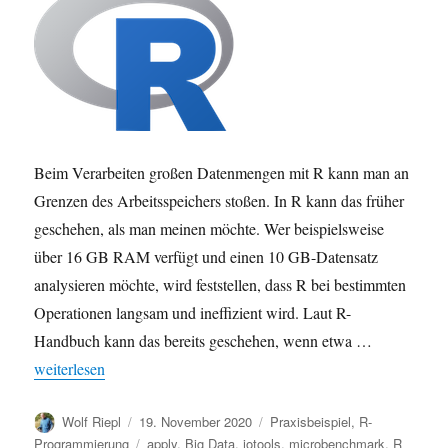
Beim Verarbeiten großen Datenmengen mit R kann man an
Grenzen des Arbeitsspeichers stoßen. In R kann das früher
geschehen, als man meinen möchte. Wer beispielsweise
über 16 GB RAM verfügt und einen 10 GB-Datensatz
analysieren möchte, wird feststellen, dass R bei bestimmten
Operationen langsam und ineffizient wird. Laut R-
Handbuch kann das bereits geschehen, wenn etwa …
„Daten mit R in Blöcken verarbeiten mit iotools: Big Data-Werkz
weiterlesen
Autor
Veröffentlicht
Kategorien
Wolf Riepl
19. November 2020
Praxisbeispiel
,
R-
am
Schlagwörter
Programmierung
apply
,
Big Data
,
iotools
,
microbenchmark
,
R