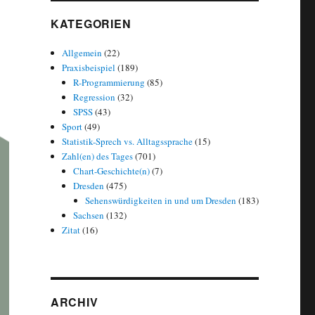
KATEGORIEN
Allgemein
(22)
Praxisbeispiel
(189)
R-Programmierung
(85)
Regression
(32)
SPSS
(43)
Sport
(49)
Statistik-Sprech vs. Alltagssprache
(15)
Zahl(en) des Tages
(701)
Chart-Geschichte(n)
(7)
Dresden
(475)
Sehenswürdigkeiten in und um Dresden
(183)
Sachsen
(132)
Zitat
(16)
ARCHIV