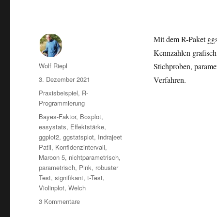
Mit dem R-Paket ggst
Kennzahlen grafisch 
Autor
Wolf Riepl
Stichproben, paramet
Veröffentlicht
3. Dezember 2021
Verfahren.
am
Kategorien
Praxisbeispiel
,
R-
Programmierung
Schlagwörter
Bayes-Faktor
,
Boxplot
,
easystats
,
Effektstärke
,
ggplot2
,
ggstatsplot
,
Indrajeet
Patil
,
Konfidenzintervall
,
Maroon 5
,
nichtparametrisch
,
parametrisch
,
Pink
,
robuster
Test
,
signifikant
,
t-Test
,
Violinplot
,
Welch
zu
3 Kommentare
Statistische