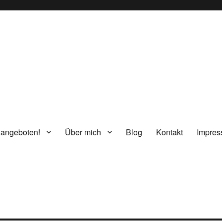
g
 angeboten!
Über mich
Blog
Kontakt
Impre