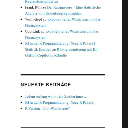
Regressionsmodellen
Frank Röll
zu
Der Ratingscore – Eine statistische
Analyse von Bewertungskennzahlen
Wolf Riepl
zu
Exponentielles Wachstum und das
Finanzsystem
Udo Link
zu
Exponentielles Wachstum und das
Finanzsystem
KI in der R-Programmierung: Neue R-Pakete |
Statistik Dresden
zu
R-Programmierung mit KI:
GitHub Copilot in RStudio
NEUESTE BEITRÄGE
Jedem Anfang wohnt ein Zauber inne …
KI in der R-Programmierung: Neue R-Pakete
R-Version 4.5.0: Was ist neu?