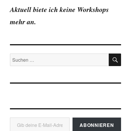
Lehrern
Aktuell biete ich keine Workshops
mehr an.
SU
Suchen
nach:
Gib deine E-Mail-Adresse ein ...
ABONNIEREN