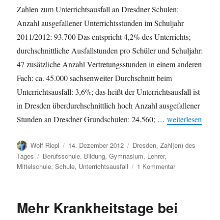
Zahlen zum Unterrichtsausfall an Dresdner Schulen:
Anzahl ausgefallener Unterrichtsstunden im Schuljahr
2011/2012: 93.700 Das entspricht 4,2% des Unterrichts;
durchschnittliche Ausfallstunden pro Schüler und Schuljahr:
47 zusätzliche Anzahl Vertretungsstunden in einem anderen
Fach: ca. 45.000 sachsenweiter Durchschnitt beim
Unterrichtsausfall: 3,6%; das heißt der Unterrichtsausfall ist
in Dresden überdurchschnittlich hoch Anzahl ausgefallener
„Unterrichtsausf
Stunden an Dresdner Grundschulen: 24.560; …
weiterlesen
Autor
Veröffentlicht
Kategorien
Wolf Riepl
14. Dezember 2012
Dresden
,
Zahl(en) des
am
Schlagwörter
Tages
Berufsschule
,
Bildung
,
Gymnasium
,
Lehrer
,
zu
Mittelschule
,
Schule
,
Unterrichtsausfall
1 Kommentar
Unterrichtsausfa
in
Dresden:
Mehr Krankheitstage bei
Schuljahr
2011/2012