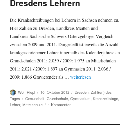
Dresdens Lehrern
Die Krankschreibungen bei Lehrern in Sachsen nehmen zu.
Hier Zahlen zu Dresden, Landkreis Meißen und
Landkreis Sächsische Schweiz-Osterzgebirge, Vergleich
zwischen 2009 und 2011. Dargestellt ist jeweils die Anzahl
krankgeschriebener Lehrer innerhalb des Kalenderjahres: an
Grundschulen 2011: 2.059 / 2009: 1.975 an Mittelschulen
2011: 2.021 / 2009: 1.897 an Gymnasien 2011: 2.036 /
„Mehr Krankheitstage bei Dresd
2009: 1.866 Gravierender als …
weiterlesen
Autor
Veröffentlicht
Kategorien
Wolf Riepl
10. Oktober 2012
Dresden
,
Zahl(en) des
am
Schlagwörter
Tages
Gesundheit
,
Grundschule
,
Gymnasium
,
Krankheitstage
,
zu
Lehrer
,
Mittelschule
1 Kommentar
Mehr
Krankheitstage
bei
Dresdens