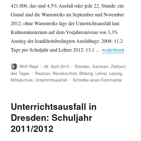
421.000, das sind 4,5% Ausfall oder jede 22. Stunde; ein
Grund sind die Warnstreiks im September und November
2012; ohne Warnstreiks läge der Unterrichtsausfall laut
Kultusministerium auf dem Vorjahresniveau von 3,3%
Anstieg der krankheitsbedingten Ausfalltage: 2008: 11,2
„Aktuelles Schuljah
Tage pro Schuljahr und Lehrer 2012: 13,1 …
weiterlesen
Autor
Veröffentlicht
Kategorien
Wolf Riepl
29. April 2013
Dresden
,
Sachsen
,
Zahl(en)
am
Schlagwörter
des Tages
Bautzen
,
Berufsschule
,
Bildung
,
Lehrer
,
Leipzig
,
zu
Mittelschule
,
Unterrichtsausfall
Schreibe einen Kommentar
Aktuelles
Schuljahr:
Unterricht
Unterrichtsausfall in
in
Sachsen
Dresden: Schuljahr
und
2011/2012
Dresden