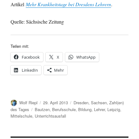
Artikel
Mehr Krankheitstage bei Dresdens Lehrern
.
Quelle: Sächsische Zeitung
Teilen mit:
Facebook
X
WhatsApp
LinkedIn
Mehr
Autor
Veröffentlicht
Kategorien
Wolf Riepl
29. April 2013
Dresden
,
Sachsen
,
Zahl(en)
am
Schlagwörter
des Tages
Bautzen
,
Berufsschule
,
Bildung
,
Lehrer
,
Leipzig
,
Mittelschule
,
Unterrichtsausfall