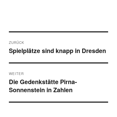
Beitragsnavigation
ZURÜCK
Spielplätze sind knapp in Dresden
Vorheriger
Beitrag:
WEITER
Die Gedenkstätte Pirna-
Nächster
Sonnenstein in Zahlen
Beitrag: