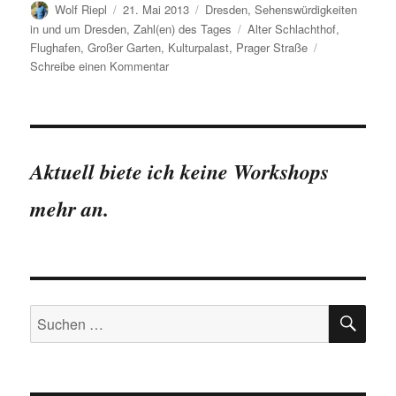
Autor
Veröffentlicht
Kategorien
Wolf Riepl
21. Mai 2013
Dresden
,
Sehenswürdigkeiten
am
Schlagwörter
in und um Dresden
,
Zahl(en) des Tages
Alter Schlachthof
,
Flughafen
,
Großer Garten
,
Kulturpalast
,
Prager Straße
zu
Schreibe einen Kommentar
Zahlen
zum
Dresdner
Dixieland-
Festival
Aktuell biete ich keine Workshops
mehr an.
SU
Suchen
nach: