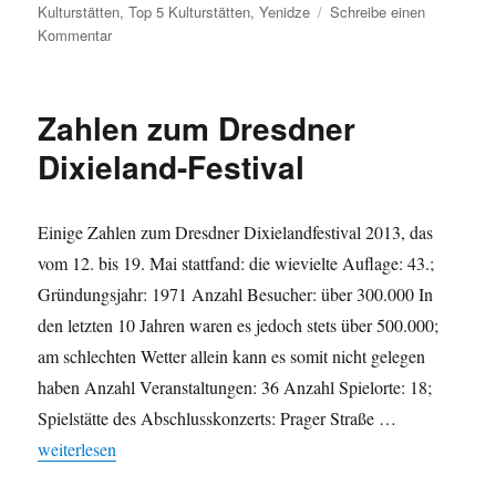
Kulturstätten
,
Top 5 Kulturstätten
,
Yenidze
Schreibe einen
zu
Kommentar
Dresdner
Kulturstätten:
Besucherzahlen
Zahlen zum Dresdner
in
der
Dixieland-Festival
Kategorie
Theater,
Konzert,
Einige Zahlen zum Dresdner Dixielandfestival 2013, das
Veranstaltungsstätten
vom 12. bis 19. Mai stattfand: die wievielte Auflage: 43.;
Gründungsjahr: 1971 Anzahl Besucher: über 300.000 In
den letzten 10 Jahren waren es jedoch stets über 500.000;
am schlechten Wetter allein kann es somit nicht gelegen
haben Anzahl Veranstaltungen: 36 Anzahl Spielorte: 18;
Spielstätte des Abschlusskonzerts: Prager Straße …
„Zahlen zum Dresdner Dixieland-Festival“
weiterlesen