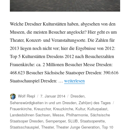
Welche Dresdner Kulturstätten haben, abgesehen von den
Museen, die meisten Besucher angelockt? Hier geht es um
Theater, Konzert- und Veranstaltungsorte. Die Zahlen für
2013 liegen noch nicht vor; hier die Ergebnisse von 2012:
Top 5 Kulturstätten Dresdens 2012 nach Besucherzahlen
Frauenkirche: ca. 2 Millionen Besucher Messe Dresden:
468.623 Besucher Sächsische Staatsoper Dresden: 390.616
„Dresdner Kulturstätten: Besucherza
Staatsschauspiel Dresden: …
weiterlesen
Autor
Veröffentlicht
Kategorien
Wolf Riepl
7. Januar 2014
Dresden
,
am
Schlagw
Sehenswürdigkeiten in und um Dresden
,
Zahl(en) des Tages
Frauenkirche
,
Kreuzchor
,
Kreuzkirche
,
Kultur
,
Kulturpalast
,
Landesbühnen Sachsen
,
Messe
,
Philharmonie
,
Sächsische
Staatsoper Dresden
,
Semperoper
,
SLUB
,
Staatsoperette
,
Staatsschauspiel
,
Theater
,
Theater Junge Generation
,
Top 10