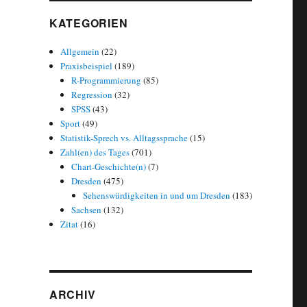
KATEGORIEN
Allgemein
(22)
Praxisbeispiel
(189)
R-Programmierung
(85)
Regression
(32)
SPSS
(43)
Sport
(49)
Statistik-Sprech vs. Alltagssprache
(15)
Zahl(en) des Tages
(701)
Chart-Geschichte(n)
(7)
Dresden
(475)
Sehenswürdigkeiten in und um Dresden
(183)
Sachsen
(132)
Zitat
(16)
ARCHIV