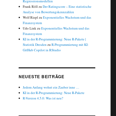
Regressionsmodellen
Frank Röll
zu
Der Ratingscore – Eine statistische
Analyse von Bewertungskennzahlen
Wolf Riepl
zu
Exponentielles Wachstum und das
Finanzsystem
Udo Link
zu
Exponentielles Wachstum und das
Finanzsystem
KI in der R-Programmierung: Neue R-Pakete |
Statistik Dresden
zu
R-Programmierung mit KI:
GitHub Copilot in RStudio
NEUESTE BEITRÄGE
Jedem Anfang wohnt ein Zauber inne …
KI in der R-Programmierung: Neue R-Pakete
R-Version 4.5.0: Was ist neu?