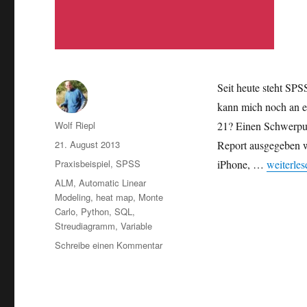
Seit heute steht SPS
kann mich noch an e
Autor
Wolf Riepl
21? Einen Schwerpun
Veröffentlicht
21. August 2013
Report ausgegeben w
am
Kategorien
„Neu: SP
Praxisbeispiel
,
SPSS
iPhone, …
weiterles
Schlagwörter
ALM
,
Automatic Linear
Modeling
,
heat map
,
Monte
Carlo
,
Python
,
SQL
,
Streudiagramm
,
Variable
zu
Schreibe einen Kommentar
Neu:
SPSS
22
erhältlich