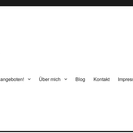
g
 angeboten!
Über mich
Blog
Kontakt
Impre