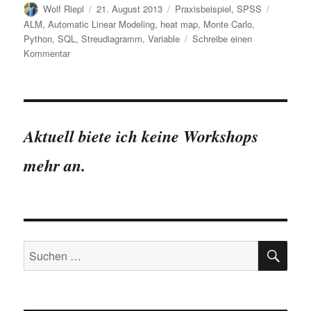
Autor
Veröffentlicht
Kategorien
Schlagwö
Wolf Riepl
21. August 2013
Praxisbeispiel
,
SPSS
am
ALM
,
Automatic Linear Modeling
,
heat map
,
Monte Carlo
,
Python
,
SQL
,
Streudiagramm
,
Variable
Schreibe einen
zu
Kommentar
Neu:
SPSS
22
erhältlich
Aktuell biete ich keine Workshops
mehr an.
SU
Suchen
nach: