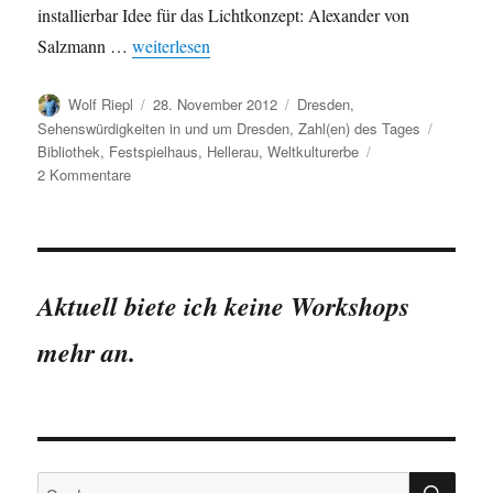
installierbar Idee für das Lichtkonzept: Alexander von
„Das Festspielhaus Hellerau in Zahlen“
Salzmann …
weiterlesen
Autor
Veröffentlicht
Kategorien
Wolf Riepl
28. November 2012
Dresden
,
am
Schlagw
Sehenswürdigkeiten in und um Dresden
,
Zahl(en) des Tages
Bibliothek
,
Festspielhaus
,
Hellerau
,
Weltkulturerbe
zu
2 Kommentare
Das
Festspielhaus
Hellerau
in
Zahlen
Aktuell biete ich keine Workshops
mehr an.
SU
Suchen