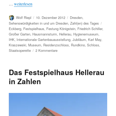
„2012: Einige Jubiläen in Dresden“
…
weiterlesen
Autor
Veröffentlicht
Kategorien
Wolf Riepl
10. Dezember 2012
Dresden
,
am
Schlagw
Sehenswürdigkeiten in und um Dresden
,
Zahl(en) des Tages
Eckberg
,
Festspielhaus
,
Festung Königstein
,
Friedrich Schiller
,
Großer Garten
,
Hausmannsturm
,
Hellerau
,
Hygienemuseum
,
IHK
,
Internationale Gartenbauausstellung
,
Jubiläum
,
Karl May
,
Kraszewski
,
Museum
,
Residenzschloss
,
Rundkino
,
Schloss
,
zu
Staatsoperette
2 Kommentare
2012:
Einige
Jubiläen
Das Festspielhaus Hellerau
in
Dresden
in Zahlen