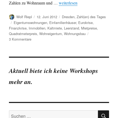
„Entwicklung von Mietpreisen, W
Zahlen zu Wohnraum und …
weiterlesen
Autor
Veröffentlicht
Kategorien
Wolf Riepl
12. Juni 2012
Dresden
,
Zahl(en) des Tages
am
Schlagwörter
Eigentumswohnungen
,
Einfamilienhäuser
,
Eurokrise
,
Finanzkrise
,
Immobilien
,
Kaltmiete
,
Leerstand
,
Mietpreise
,
Quadratmeterpreis
,
Wohneigentum
,
Wohnungsbau
zu
3 Kommentare
Entwicklung
von
Mietpreisen,
Wohnraum
und
Aktuell biete ich keine Workshops
Wohneigentum
in
mehr an.
Dresden
SU
Suchen