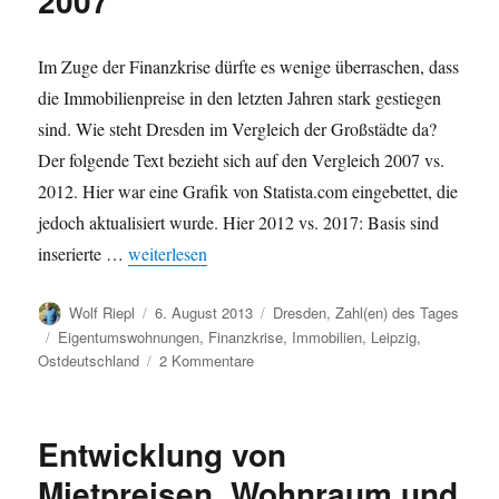
2007
Im Zuge der Finanzkrise dürfte es wenige überraschen, dass
die Immobilienpreise in den letzten Jahren stark gestiegen
sind. Wie steht Dresden im Vergleich der Großstädte da?
Der folgende Text bezieht sich auf den Vergleich 2007 vs.
2012. Hier war eine Grafik von Statista.com eingebettet, die
jedoch aktualisiert wurde. Hier 2012 vs. 2017: Basis sind
„Wohnungskauf in deutschen Großstädten: Vergleich
inserierte …
weiterlesen
Autor
Veröffentlicht
Kategorien
Wolf Riepl
6. August 2013
Dresden
,
Zahl(en) des Tages
am
Schlagwörter
Eigentumswohnungen
,
Finanzkrise
,
Immobilien
,
Leipzig
,
zu
Ostdeutschland
2 Kommentare
Wohnungskauf
in
deutschen
Entwicklung von
Großstädten:
Vergleich
Mietpreisen, Wohnraum und