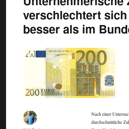
Unternehmerische 
große
Ost-
verschlechtert sich
West-
Unterschiede
besser als im Bund
Nach einer Untersuc
durchschnittliche Z