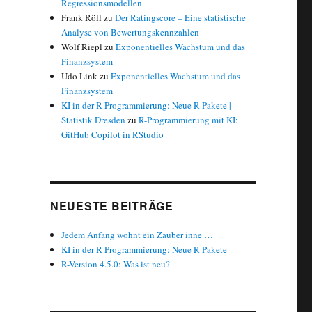
Regressionsmodellen
Frank Röll
zu
Der Ratingscore – Eine statistische
Analyse von Bewertungskennzahlen
Wolf Riepl
zu
Exponentielles Wachstum und das
esser als im Bundesdurchschnitt“
Finanzsystem
Udo Link
zu
Exponentielles Wachstum und das
Finanzsystem
KI in der R-Programmierung: Neue R-Pakete |
Statistik Dresden
zu
R-Programmierung mit KI:
GitHub Copilot in RStudio
NEUESTE BEITRÄGE
Jedem Anfang wohnt ein Zauber inne …
KI in der R-Programmierung: Neue R-Pakete
R-Version 4.5.0: Was ist neu?