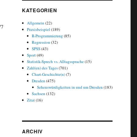
KATEGORIEN
Allgemein
(22)
77
Praxisbeispiel
(189)
R-Programmierung
(85)
Regression
(32)
e Ost-West-Unterschiede“
SPSS
(43)
Sport
(49)
Statistik-Sprech vs. Alltagssprache
(15)
Zahl(en) des Tages
(701)
Chart-Geschichte(n)
(7)
Dresden
(475)
Sehenswürdigkeiten in und um Dresden
(183)
Sachsen
(132)
Zitat
(16)
ARCHIV