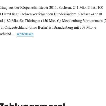
trag aus der Körperschaftsteuer 2011: Sachsen: 241 Mio. €, fast 100
0 Damit liegt Sachsen vor folgenden Bundesländern: Sachsen-Anhalt
and (182 Mio. €); Thüringen (150 Mio. €); Mecklenburg-Vorpommern (
r in Ostdeutschland (ohne Berlin) ist Brandenburg mit 307 Mio. €
„Körperschaftsteuer: Deutlicher Anstieg in Sachsen / groß
utschland …
weiterlesen