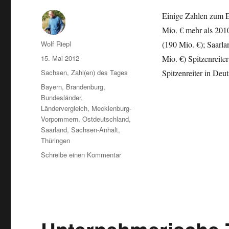
Einige Zahlen zum Er
Mio. € mehr als 201
Autor
Wolf Riepl
(190 Mio. €); Saarl
Veröffentlicht
15. Mai 2012
Mio. €) Spitzenreite
am
Kategorien
Sachsen
,
Zahl(en) des Tages
Spitzenreiter in De
Schlagwörter
Bayern
,
Brandenburg
,
Bundesländer
,
Ländervergleich
,
Mecklenburg-
Vorpommern
,
Ostdeutschland
,
Saarland
,
Sachsen-Anhalt
,
Thüringen
zu
Schreibe einen Kommentar
Körperschaftsteuer:
Deutlicher
Anstieg
in
Sachsen
/