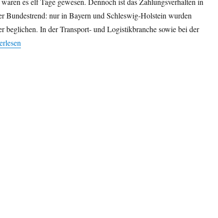
 waren es elf Tage gewesen. Dennoch ist das Zahlungsverhalten in
der Bundestrend: nur in Bayern und Schleswig-Holstein wurden
 beglichen. In der Transport- und Logistikbranche sowie bei der
ernehmerische Zahlungsmoral verschlechtert sich – in Sachsen ist sie b
erlesen