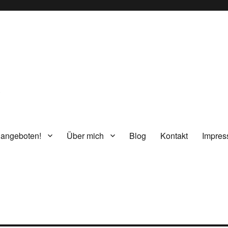
g
 angeboten!
Über mich
Blog
Kontakt
Impre