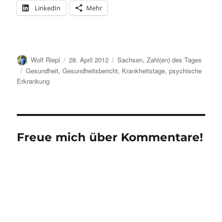
LinkedIn
Mehr
Autor
Veröffentlicht
Kategorien
Wolf Riepl
28. April 2012
Sachsen
,
Zahl(en) des Tages
am
Schlagwörter
Gesundheit
,
Gesundheitsbericht
,
Krankheitstage
,
psychische
Erkrankung
Freue mich über Kommentare!