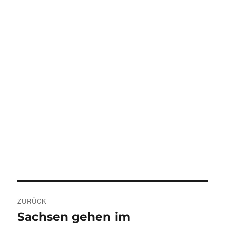
Beitragsnavigation
ZURÜCK
Sachsen gehen im
Vorheriger