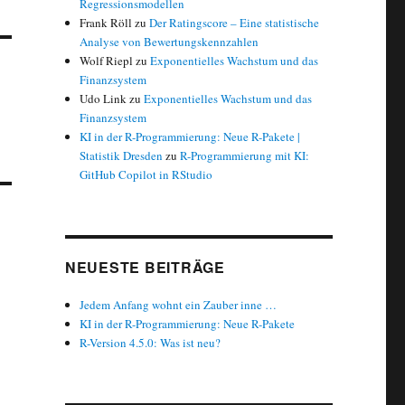
Regressionsmodellen
Frank Röll
zu
Der Ratingscore – Eine statistische
Analyse von Bewertungskennzahlen
Wolf Riepl
zu
Exponentielles Wachstum und das
Finanzsystem
Udo Link
zu
Exponentielles Wachstum und das
Finanzsystem
KI in der R-Programmierung: Neue R-Pakete |
Statistik Dresden
zu
R-Programmierung mit KI:
GitHub Copilot in RStudio
NEUESTE BEITRÄGE
Jedem Anfang wohnt ein Zauber inne …
KI in der R-Programmierung: Neue R-Pakete
R-Version 4.5.0: Was ist neu?