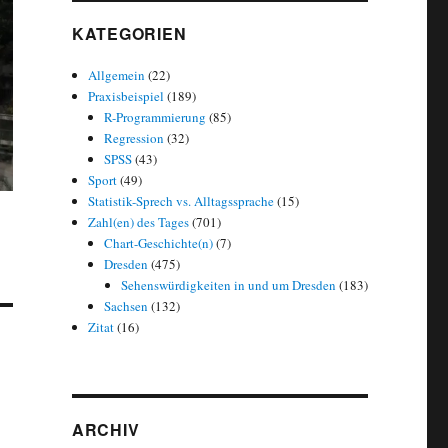
KATEGORIEN
Allgemein
(22)
Praxisbeispiel
(189)
R-Programmierung
(85)
Regression
(32)
SPSS
(43)
Sport
(49)
Statistik-Sprech vs. Alltagssprache
(15)
Zahl(en) des Tages
(701)
Chart-Geschichte(n)
(7)
Dresden
(475)
Sehenswürdigkeiten in und um Dresden
(183)
Sachsen
(132)
Zitat
(16)
ARCHIV