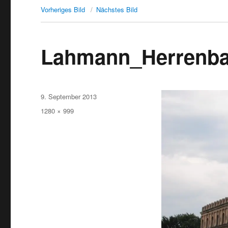
Vorheriges Bild
Nächstes Bild
Lahmann_Herrenb
Veröffentlicht
9. September 2013
am
Originalgröße
1280 × 999