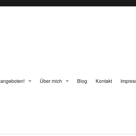
g
 angeboten!
Über mich
Blog
Kontakt
Impre