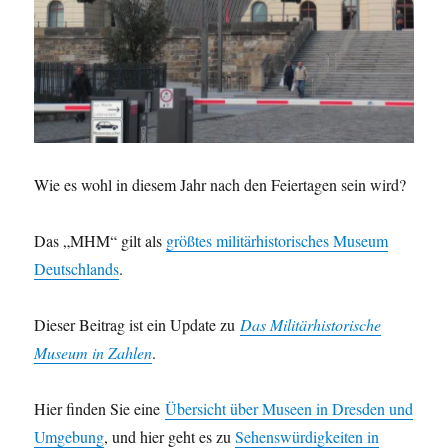
Wie es wohl in diesem Jahr nach den Feiertagen sein wird?
Das „MHM“ gilt als
größtes militärhistorisches Museum
Deutschlands
.
Dieser Beitrag ist ein Update zu
Das Militärhistorische
Museum in Zahlen
.
Hier finden Sie eine
Übersicht über Museen in Dresden und
Umgebung
, und hier geht es zu
Sehenswürdigkeiten in