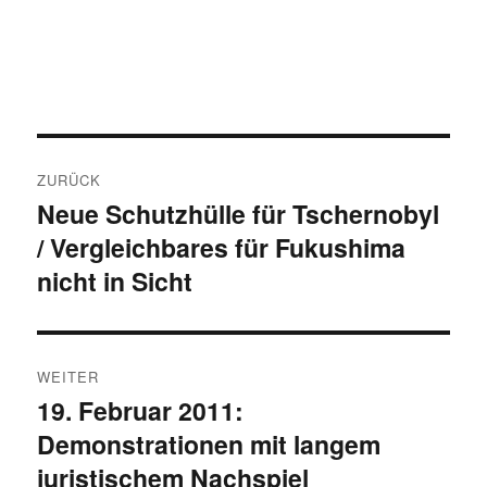
Beitragsnavigation
ZURÜCK
Neue Schutzhülle für Tschernobyl
Vorheriger
/ Vergleichbares für Fukushima
Beitrag:
nicht in Sicht
WEITER
19. Februar 2011:
Nächster
Demonstrationen mit langem
Beitrag:
juristischem Nachspiel