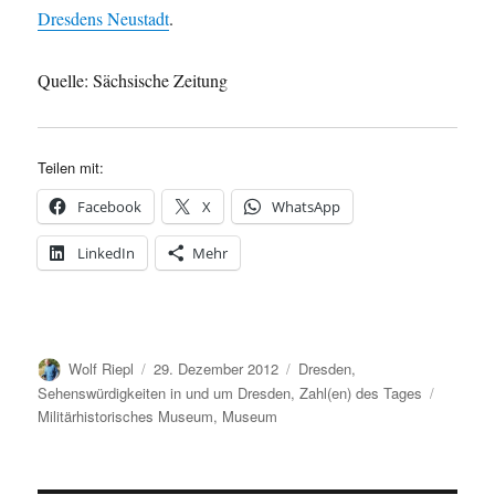
Dresdens Neustadt
.
Quelle: Sächsische Zeitung
Teilen mit:
Facebook
X
WhatsApp
LinkedIn
Mehr
Autor
Veröffentlicht
Kategorien
Wolf Riepl
29. Dezember 2012
Dresden
,
am
Schlagw
Sehenswürdigkeiten in und um Dresden
,
Zahl(en) des Tages
Militärhistorisches Museum
,
Museum