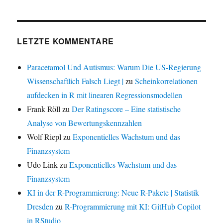
LETZTE KOMMENTARE
Paracetamol Und Autismus: Warum Die US-Regierung
Wissenschaftlich Falsch Liegt |
zu
Scheinkorrelationen
aufdecken in R mit linearen Regressionsmodellen
Frank Röll
zu
Der Ratingscore – Eine statistische
Analyse von Bewertungskennzahlen
Wolf Riepl
zu
Exponentielles Wachstum und das
Finanzsystem
Udo Link
zu
Exponentielles Wachstum und das
Finanzsystem
KI in der R-Programmierung: Neue R-Pakete | Statistik
Dresden
zu
R-Programmierung mit KI: GitHub Copilot
in RStudio