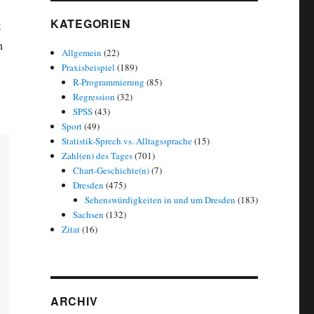
KATEGORIEN
t
n
Allgemein
(22)
Praxisbeispiel
(189)
R-Programmierung
(85)
Regression
(32)
SPSS
(43)
Sport
(49)
Statistik-Sprech vs. Alltagssprache
(15)
Zahl(en) des Tages
(701)
Chart-Geschichte(n)
(7)
Dresden
(475)
Sehenswürdigkeiten in und um Dresden
(183)
Sachsen
(132)
Zitat
(16)
ARCHIV