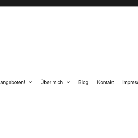
g
 angeboten!
Über mich
Blog
Kontakt
Impre