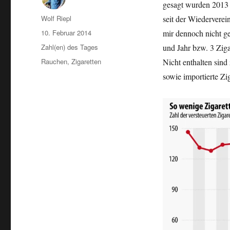
gesagt wurden 2013 w
Autor
Wolf Riepl
seit der Wiederverei
Veröffentlicht
10. Februar 2014
mir dennoch nicht ge
am
Kategorien
Zahl(en) des Tages
und Jahr bzw. 3 Ziga
Schlagwörter
Rauchen
,
Zigaretten
Nicht enthalten sind
sowie importierte Zi