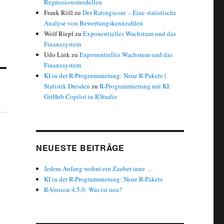
Regressionsmodellen
Frank Röll
zu
Der Ratingscore – Eine statistische
Analyse von Bewertungskennzahlen
Wolf Riepl
zu
Exponentielles Wachstum und das
Finanzsystem
Udo Link
zu
Exponentielles Wachstum und das
Finanzsystem
KI in der R-Programmierung: Neue R-Pakete |
Statistik Dresden
zu
R-Programmierung mit KI:
GitHub Copilot in RStudio
NEUESTE BEITRÄGE
Jedem Anfang wohnt ein Zauber inne …
KI in der R-Programmierung: Neue R-Pakete
R-Version 4.5.0: Was ist neu?