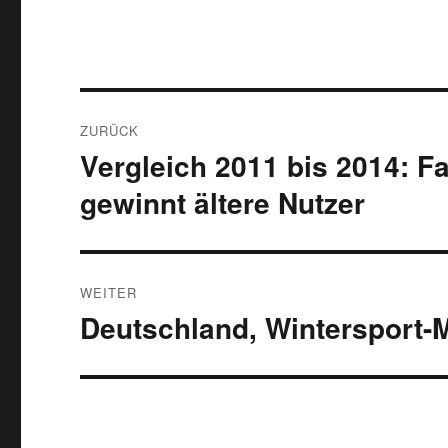
Beitragsnavigation
ZURÜCK
Vergleich 2011 bis 2014: F
Vorheriger
Beitrag:
gewinnt ältere Nutzer
WEITER
Deutschland, Wintersport-
Nächster
Beitrag: