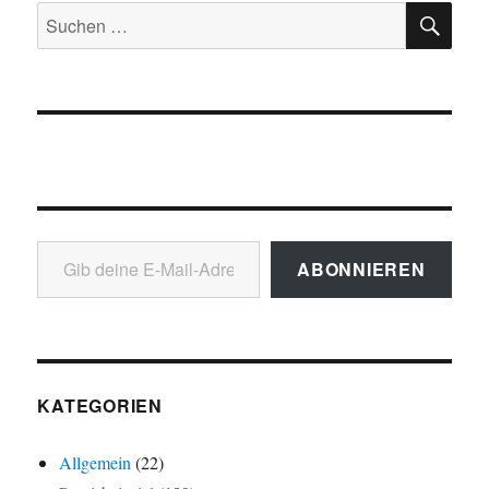
SU
Suchen
nach:
Gib deine E-Mail-Adresse ein ...
ABONNIEREN
KATEGORIEN
Allgemein
(22)