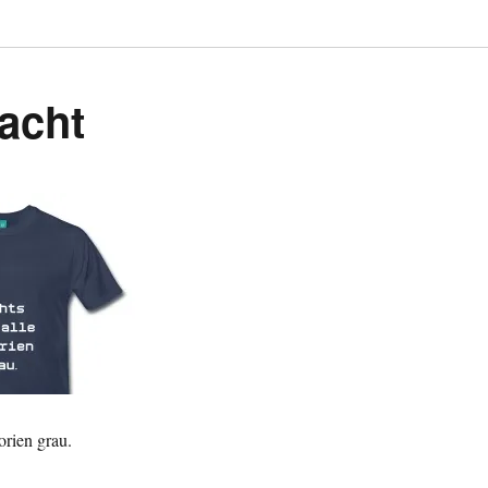
acht
orien grau.