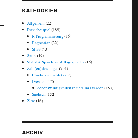
KATEGORIEN
Allgemein
(22)
Praxisbeispiel
(189)
R-Programmierung
(85)
Regression
(32)
SPSS
(43)
Sport
(49)
Statistik-Sprech vs. Alltagssprache
(15)
Zahl(en) des Tages
(701)
Chart-Geschichte(n)
(7)
Dresden
(475)
Sehenswürdigkeiten in und um Dresden
(183)
Sachsen
(132)
Zitat
(16)
ARCHIV