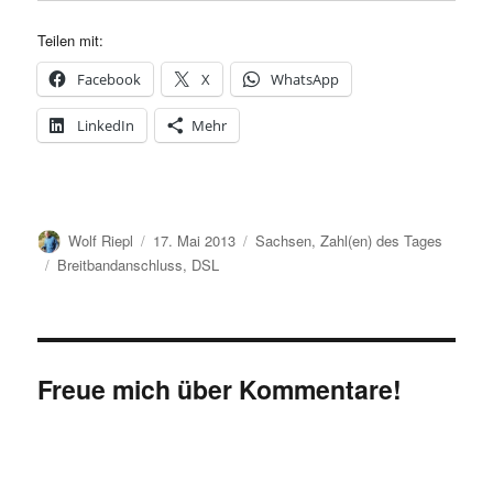
Teilen mit:
Facebook
X
WhatsApp
LinkedIn
Mehr
Autor
Veröffentlicht
Kategorien
Wolf Riepl
17. Mai 2013
Sachsen
,
Zahl(en) des Tages
am
Schlagwörter
Breitbandanschluss
,
DSL
Freue mich über Kommentare!