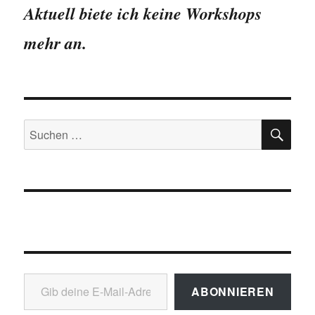
Aktuell biete ich keine Workshops
mehr an.
SU
Suchen
nach:
Gib deine E-Mail-Adresse ein ...
ABONNIEREN