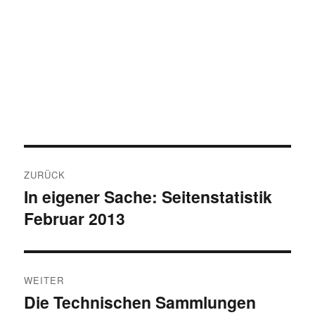
Beitragsnavigation
ZURÜCK
In eigener Sache: Seitenstatistik
Vorheriger
Februar 2013
Beitrag:
WEITER
Die Technischen Sammlungen
Nächster