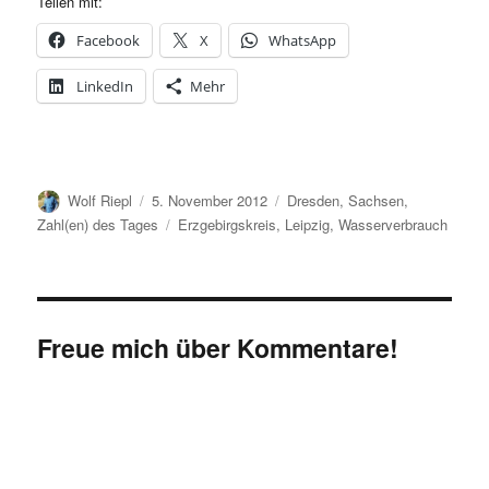
Teilen mit:
Facebook
X
WhatsApp
LinkedIn
Mehr
Autor
Veröffentlicht
Kategorien
Wolf Riepl
5. November 2012
Dresden
,
Sachsen
,
am
Schlagwörter
Zahl(en) des Tages
Erzgebirgskreis
,
Leipzig
,
Wasserverbrauch
Freue mich über Kommentare!