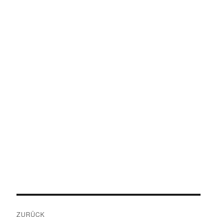
Beitragsnavigation
ZURÜCK