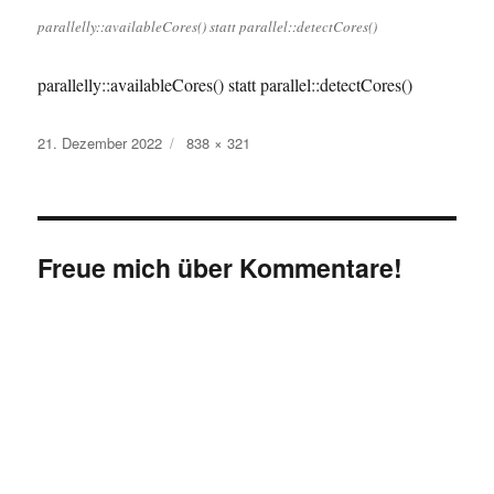
parallelly::availableCores() statt parallel::detectCores()
parallelly::availableCores() statt parallel::detectCores()
Veröffentlicht
Originalgröße
21. Dezember 2022
838 × 321
am
Freue mich über Kommentare!