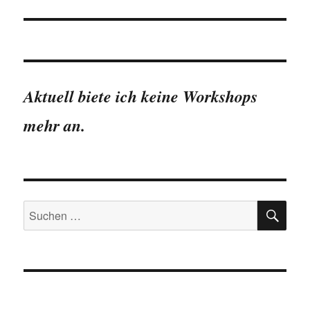
Aktuell biete ich keine Workshops
mehr an.
SU
Suchen
nach: